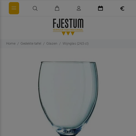
Home
Gedekte tafel
Glazen
Wijnglas (24,5 cl)