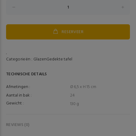
RESERVEER
,
Categorieën :
Glazen
Gedekte tafel
TECHNISCHE DETAILS
Afmetingen :
Ø 6,5 x H 15 cm
Aantal in bak :
24
Gewicht :
130 g
REVIEWS (0)