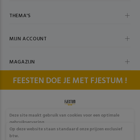
THEMA'S
MIJN ACCOUNT
MAGAZIJN
FEESTEN DOE JE MET FJESTUM !
© fjestum 2020-2026. All Rights Reserved
Cookie & Privacy
Deze site maakt gebruik van cookies voor een optimale
Policy
gebruikservaring
Door op "Akkoord" te klikken of verder gebruik te maken
Op deze website staan standaard onze prijzen exclusief
van deze website gaat stemt u in met het gebruik van deze
btw.