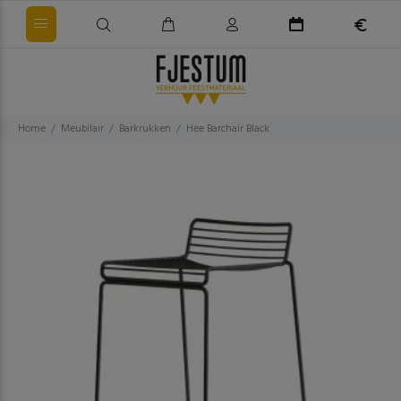
Home
Meubilair
Barkrukken
Hee Barchair Black