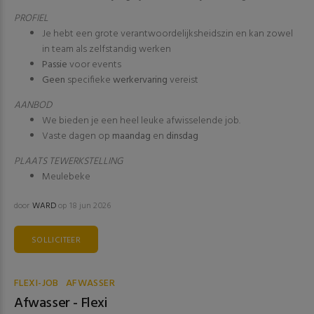
PROFIEL
Je hebt een grote verantwoordelijksheidszin en kan zowel
in team als zelfstandig werken
Passie
voor events
Geen
specifieke
werkervaring
vereist
AANBOD
We bieden je een heel leuke afwisselende job.
Vaste dagen op
maandag
en
dinsdag
PLAATS TEWERKSTELLING
Meulebeke
door
WARD
op 18 jun 2026
SOLLICITEER
FLEXI-JOB
AFWASSER
Afwasser - Flexi