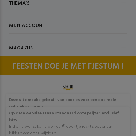
THEMA'S
MIJN ACCOUNT
MAGAZIJN
FEESTEN DOE JE MET FJESTUM !
© fjestum 2020-2026. All Rights Reserved
Cookie & Privacy
Deze site maakt gebruik van cookies voor een optimale
Policy
gebruikservaring
Door op "Akkoord" te klikken of verder gebruik te maken
Op deze website staan standaard onze prijzen exclusief
van deze website gaat stemt u in met het gebruik van deze
btw.
cookies. Wens je meer info omtrent deze cookies? Klik dan
Indien u wenst kan u op het
icoontje rechts bovenaan
op "Meer info".
klikken om dit te wijzigen.