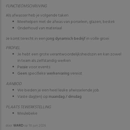
FUNCTIEOMSCHRIJVING
Als afwasser heb je volgende taken
Meehelpen met de afwas van porselein, glazen, bestek
Onderhoud van materiaal
Je komt terecht in een
jong dynamisch bedrijf
in volle groei
PROFIEL
Je hebt een grote verantwoordelijksheidszin en kan zowel
in team als zelfstandig werken
Passie
voor events
Geen
specifieke
werkervaring
vereist
AANBOD
We bieden je een heel leuke afwisselende job.
Vaste dag(en) op
maandag / dinsdag
PLAATS TEWERKSTELLING
Meulebeke
door
WARD
op 18 jun 2026