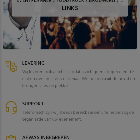
EVENTPLANNER / FOODTRUCK / BROUWERIJ / ...
LINKS
LEVERING
Wij leveren ook aan huis zodat u zich geen zorgen dient te
maken over het feestmateriaal. We helpen u uit de nood en
brengen alles ter plekke.
SUPPORT
Telefonisch zijn wij steeds bereikbaar om u te helpen bij de
organisatie van uw evenement.
AFWAS INBEGREPEN