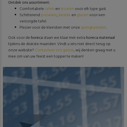
Ontdek ons assortiment:
Comfortabele
tafels
en
stoelen
voor elk type gast.
Schitterend
porselein
,
bestek
en
glazen
voor een
verzorgde tafel.
Plezier voor de kleinsten met onze
springkastelen
.
Ook voor de
horeca
staan we klaar met extra
horeca materiaal
tijdens de drukste maanden. Vindt u iets niet direct terug op
onze website?
Contacteer ons gerust
, wij denken graag met u
mee om van uw feest een topper te maken!