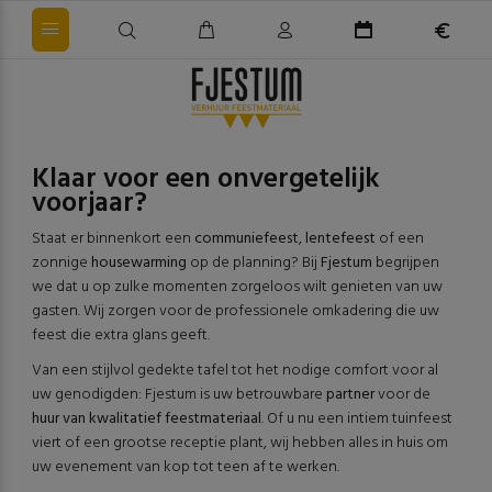
Klaar voor een onvergetelijk
voorjaar?
Staat er binnenkort een
communiefeest
,
lentefeest
of een
zonnige
housewarming
op de planning? Bij
Fjestum
begrijpen
we dat u op zulke momenten zorgeloos wilt genieten van uw
gasten. Wij zorgen voor de professionele omkadering die uw
feest die extra glans geeft.
Van een stijlvol gedekte tafel tot het nodige comfort voor al
uw genodigden: Fjestum is uw betrouwbare
partner
voor de
huur van kwalitatief feestmateriaal
. Of u nu een intiem tuinfeest
viert of een grootse receptie plant, wij hebben alles in huis om
uw evenement van kop tot teen af te werken.