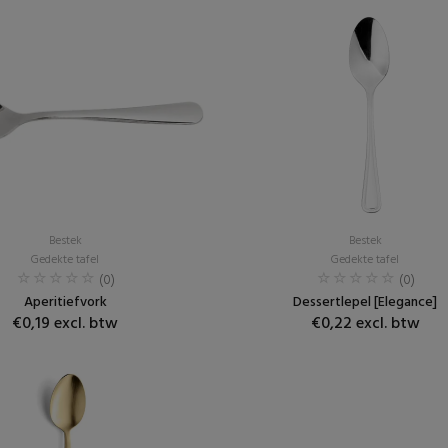
Bestek
Bestek
Gedekte tafel
Gedekte tafel
(0)
(0)
Aperitiefvork
Dessertlepel [Elegance]
€0,19 excl. btw
€0,22 excl. btw