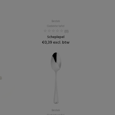
Bestek
Gedekte tafel
(0)
Scheplepel
€0,39 excl. btw
Bestek