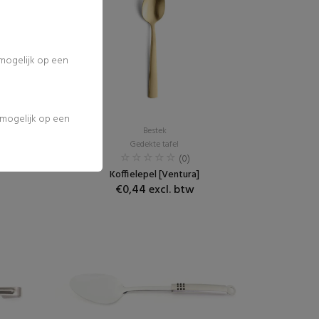
 mogelijk op een
l mogelijk op een
Bestek
Gedekte tafel
(0)
Koffielepel [Ventura]
€0,44 excl. btw