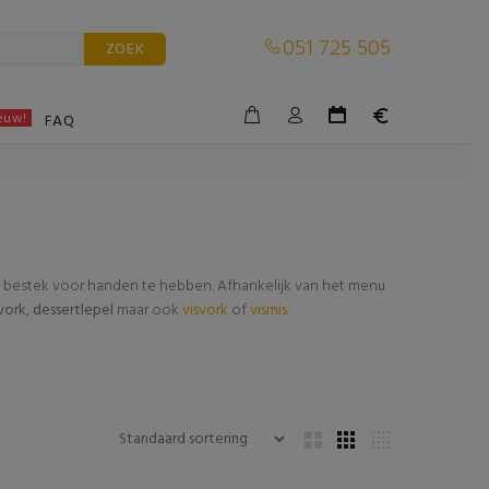
051 725 505
ZOEK
euw!
BLE
FAQ
e bestek voor handen te hebben. Afhankelijk van het menu
vork
,
dessertlepel
maar ook
visvork
of
vismis
.