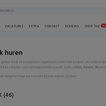
Ni
VACATURES
EXTRA
CONTACT
REVIEWS
SHOP THE TA
k huren
n groter feest of evenement organiseert is het niet evident om voldoend
rt kan u kiezen voor een bijpassend couvert zoals
vorken
,
messen
,
dessert
niet langer en huur uw couverts bij een expert, Fjestum.
K
(46)