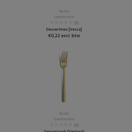
Bestek
Gedekte tafel
(0)
Dessertmes [Vesca]
€0,22 excl. btw
Bestek
Gedekte tafel
(0)
Dessertvork [Ventura]