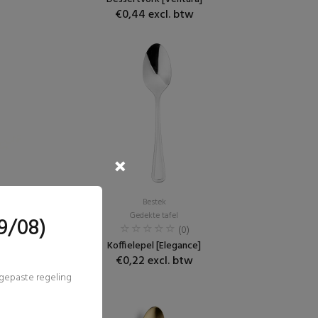
€0,44 excl. btw
Bestek
Gedekte tafel
9/08)
(0)
Koffielepel [Elegance]
€0,22 excl. btw
ngepaste regeling