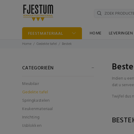
HOME
LEVERINGEN
FEESTMATERIAAL
Home
Gedekte tafel
Bestek
Beste
CATEGORIEËN
Indien u ee
Meubilair
dat u servee
Gedekte tafel
Twijfel dus 
Springkastelen
Keukenmateriaal
Inrichting
BESTE
IJsblokken