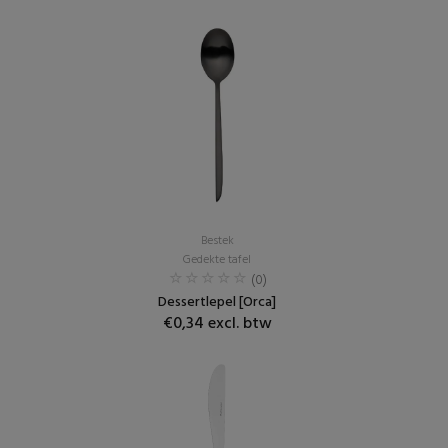
Bestek
Gedekte tafel
(0)
Dessertlepel [Orca]
€0,34 excl. btw