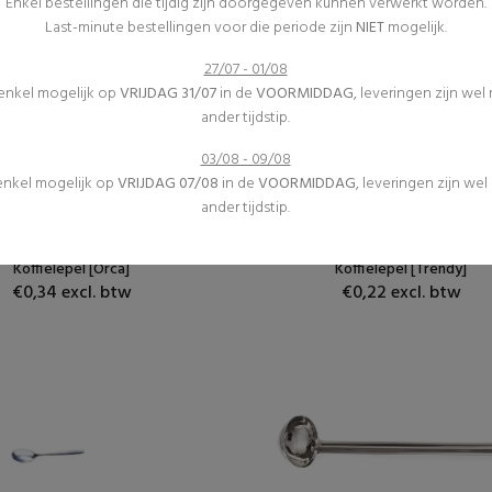
Enkel bestellingen die tijdig zijn doorgegeven kunnen verwerkt worden.
Last-minute bestellingen voor die periode zijn
NIET
mogelijk.
27/07 - 01/08
 enkel mogelijk op
VRIJDAG 31/07
in de
VOORMIDDAG
, leveringen zijn wel
ander tijdstip.
03/08 - 09/08
 enkel mogelijk op
VRIJDAG 07/08
in de
VOORMIDDAG
, leveringen zijn we
Bestek
Bestek
ander tijdstip.
Gedekte tafel
Gedekte tafel
(0)
(0)
Koffielepel [Orca]
Koffielepel [Trendy]
€0,34 excl. btw
€0,22 excl. btw