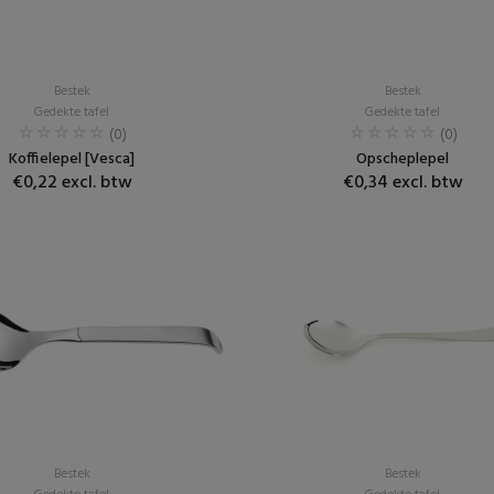
Bestek
Bestek
Gedekte tafel
Gedekte tafel
(0)
(0)
Koffielepel [Vesca]
Opscheplepel
€0,22 excl. btw
€0,34 excl. btw
Bestek
Bestek