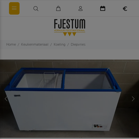
Home
Keukenmateriaal
Koeling
Diepvries