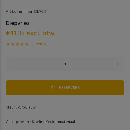
Artikelnummer:
DI/7017
Diepvries
€41,35 excl. btw
(1 review)
RESERVEER
Kleur :
Wit-Blauw
,
Categorieën :
Koeling
Keukenmateriaal