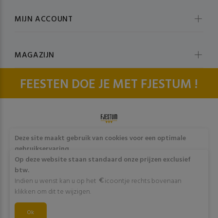
MIJN ACCOUNT
MAGAZIJN
FEESTEN DOE JE MET FJESTUM !
© fjestum 2020-2026. All Rights Reserved
Cookie & Privacy
Deze site maakt gebruik van cookies voor een optimale
Policy
gebruikservaring
Door op "Akkoord" te klikken of verder gebruik te maken
Op deze website staan standaard onze prijzen exclusief
van deze website gaat stemt u in met het gebruik van deze
btw.
cookies. Wens je meer info omtrent deze cookies? Klik dan
Indien u wenst kan u op het
icoontje rechts bovenaan
op "Meer info".
klikken om dit te wijzigen.
Akkoord
Ok
Meer info
SCROLL NAAR BOVEN