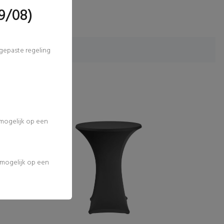
9/08)
ngepaste regeling
 mogelijk op een
l mogelijk op een