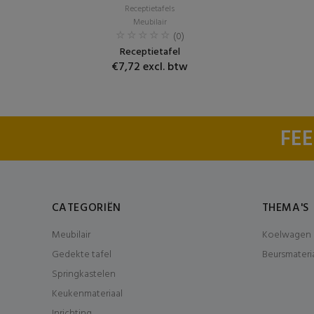
Receptietafels
Meubilair
(0)
Receptietafel
€7,72 excl. btw
FEE
CATEGORIËN
THEMA'S
Meubilair
Koelwagen 
Gedekte tafel
Beursmateri
Springkastelen
Keukenmateriaal
Inrichting