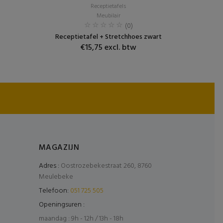
Receptietafels
Meubilair
(0)
Receptietafel + Stretchhoes zwart
€15,75 excl. btw
MAGAZIJN
Adres :
Oostrozebekestraat 260, 8760
Meulebeke
Telefoon:
051 725 505
Openingsuren :
maandag : 9h - 12h / 13h - 18h