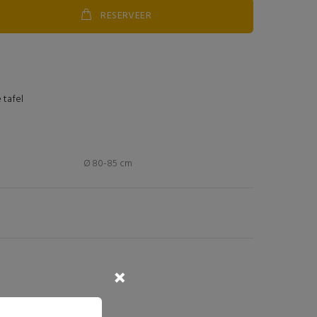
RESERVEER
 tafel
Ø 80-85 cm