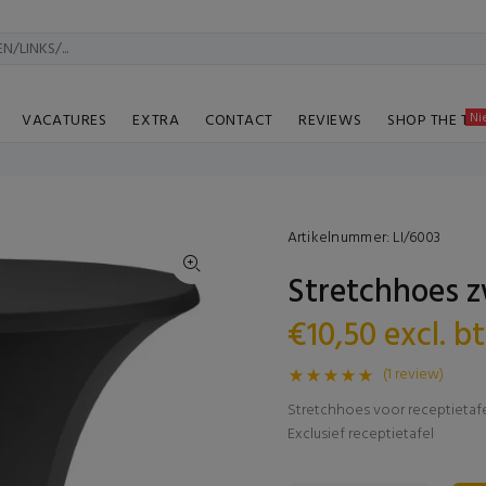
Ni
VACATURES
EXTRA
CONTACT
REVIEWS
SHOP THE TA
Artikelnummer:
LI/6003
Stretchhoes 
€10,50 excl. b
(1 review)
Stretchhoes voor receptietaf
Exclusief receptietafel