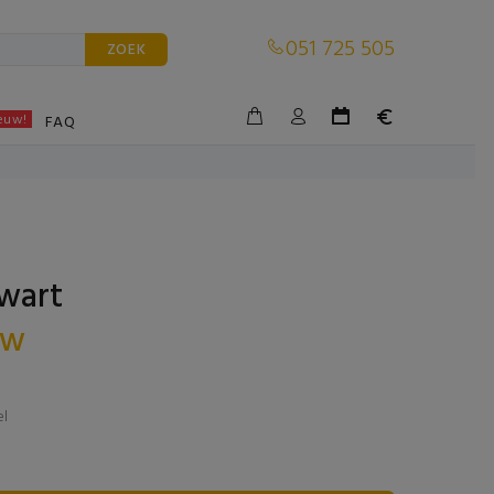
051 725 505
ZOEK
euw!
BLE
FAQ
zwart
tw
el