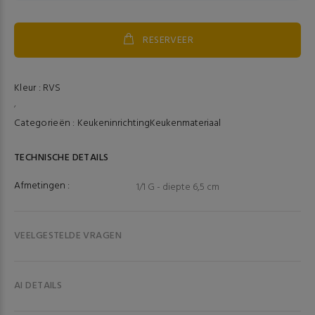
RESERVEER
Kleur :
RVS
,
Categorieën :
Keukeninrichting
Keukenmateriaal
TECHNISCHE DETAILS
Afmetingen :
1/1 G - diepte 6,5 cm
VEELGESTELDE VRAGEN
AI DETAILS