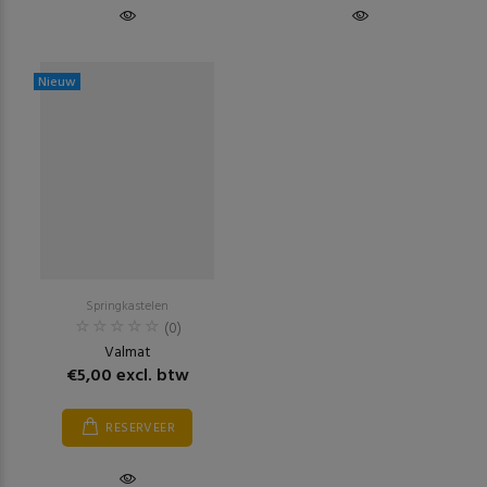
Nieuw
Springkastelen
(0)
Valmat
€5,00 excl. btw
RESERVEER