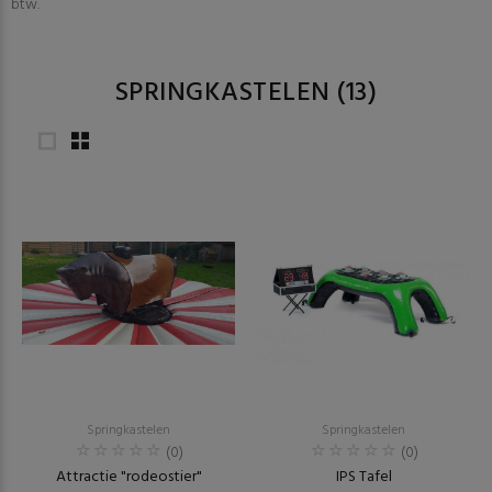
btw.
SPRINGKASTELEN
(13)
Springkastelen
Springkastelen
(0)
(0)
Attractie "rodeostier"
IPS Tafel