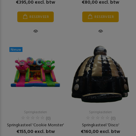
€395,00 excl. btw
€80,00 excl. btw
RESERVEER
RESERVEER
Nieuw
Springkastelen
Springkastelen
(0)
(0)
Springkasteel 'Cookie Monster'
Springkasteel 'Disco'
€155,00 excl. btw
€160,00 excl. btw