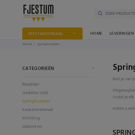
HOME
LEVERINGEN
FEESTMATERIAAL
Home
Springkastelen
Sprin
CATEGORIEËN
Ben je van p
Meubilair
Ongetwijfeld
Gedekte tafel
zodat je elk
Springkastelen
Indien u een
Keukenmateriaal
Inrichting
IJsblokken
SPRIN