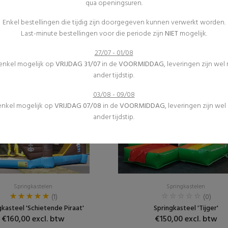
qua openingsuren.
Springkastelen
Springkastelen
Enkel bestellingen die tijdig zijn doorgegeven kunnen verwerkt worden.
(0)
(0)
Last-minute bestellingen voor die periode zijn
NIET
mogelijk.
ingkasteel 'Kleine piraat'
Springkasteel 'Nemo little ru
€105,00 excl. btw
€165,00 excl. btw
27/07 - 01/08
 enkel mogelijk op
VRIJDAG 31/07
in de
VOORMIDDAG
, leveringen zijn wel
ander tijdstip.
03/08 - 09/08
 enkel mogelijk op
VRIJDAG 07/08
in de
VOORMIDDAG
, leveringen zijn we
ander tijdstip.
Springkastelen
Springkastelen
(1)
(0)
gkasteel 'Schietende Piraat'
Springkasteel 'Tijger'
€160,00 excl. btw
€150,00 excl. btw