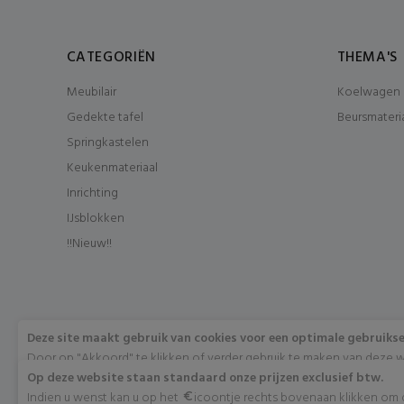
CATEGORIËN
THEMA'S
Meubilair
Koelwagen 
Gedekte tafel
Beursmateri
Springkastelen
Keukenmateriaal
Inrichting
IJsblokken
!!Nieuw!!
Deze site maakt gebruik van cookies voor een optimale gebruiks
Door op "Akkoord" te klikken of verder gebruik te maken van deze w
met het gebruik van deze cookies. Wens je meer info omtrent deze 
Op deze website staan standaard onze prijzen exclusief btw.
"Meer info".
Indien u wenst kan u op het
icoontje rechts bovenaan klikken om di