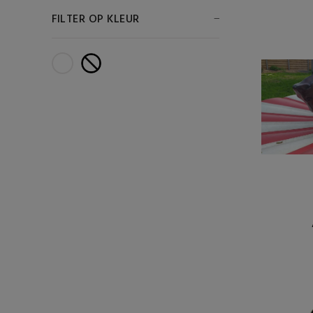
FILTER OP KLEUR