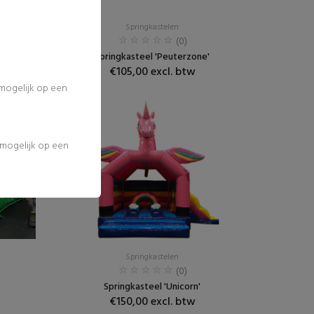
Springkastelen
(0)
n'
Springkasteel 'Peuterzone'
€105,00 excl. btw
 mogelijk op een
l mogelijk op een
Springkastelen
(0)
Springkasteel 'Unicorn'
€150,00 excl. btw