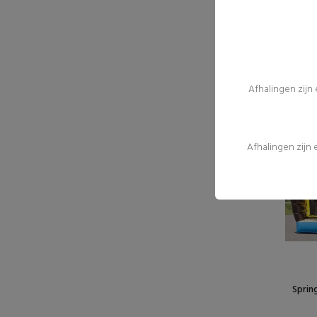
Spr
Afhalingen zijn
Afhalingen zijn
Sprin