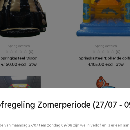
Springkastelen
Springkastelen
(0)
(0)
Springkasteel 'Disco'
Springkasteel 'Dollie' de dolfi
€160,00 excl. btw
€105,00 excl. btw
ofregeling Zomerperiode (27/07 - 0
ode van
maandag 27/07 tem zondag 09/08
zijn we in verlof en is er een aa