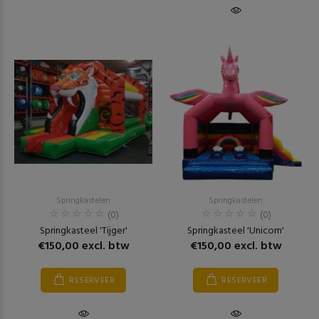
Springkastelen
Springkastelen
(0)
(0)
Springkasteel 'Tijger'
Springkasteel 'Unicorn'
€150,00 excl. btw
€150,00 excl. btw
RESERVEER
RESERVEER