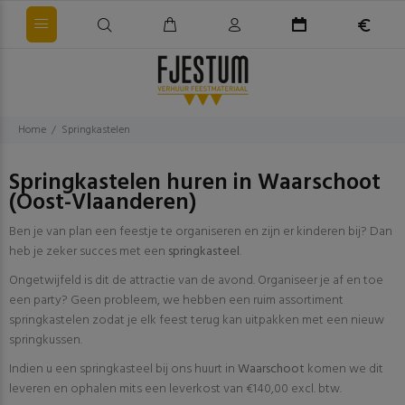
Home
Springkastelen
Springkastelen huren in Waarschoot
(Oost-Vlaanderen)
Ben je van plan een feestje te organiseren en zijn er kinderen bij? Dan
heb je zeker succes met een
springkasteel
.
Ongetwijfeld is dit de attractie van de avond. Organiseer je af en toe
een party? Geen probleem, we hebben een ruim assortiment
springkastelen zodat je elk feest terug kan uitpakken met een nieuw
springkussen.
Indien u een springkasteel bij ons huurt in
Waarschoot
komen we dit
leveren en ophalen mits een leverkost van €140,00 excl. btw.