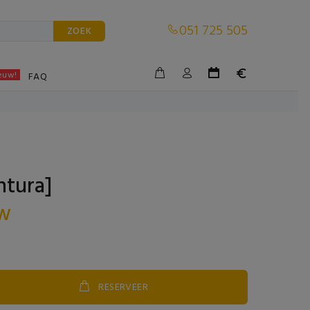
051 725 505
ZOEK
euw!
BLE
FAQ
ntura]
tw
RESERVEER