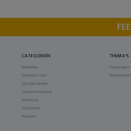
FEE
CATEGORIËN
THEMA'S
Meubilair
Koelwagen 
Gedekte tafel
Beursmateri
Springkastelen
Keukenmateriaal
Inrichting
IJsblokken
!!Nieuw!!