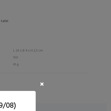
 tafel
L 20 x B 4 x H 2,5 cm
100
61 g
9/08)