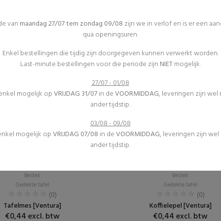
ode van
maandag 27/07 tem zondag 09/08
zijn we in verlof en is er een aa
qua openingsuren.
Enkel bestellingen die tijdig zijn doorgegeven kunnen verwerkt worden.
Last-minute bestellingen voor die periode zijn
NIET
mogelijk.
27/07 - 01/08
 enkel mogelijk op
VRIJDAG 31/07
in de
VOORMIDDAG
, leveringen zijn wel
ander tijdstip.
03/08 - 09/08
 enkel mogelijk op
VRIJDAG 07/08
in de
VOORMIDDAG
, leveringen zijn we
ander tijdstip.
Bestek
Bestek
Gedekte tafel
Gedekte tafel
(0)
(0)
Tafelmes [Ventura]
Koffielepel [Ventura]
€0,44 excl. btw
€0,44 excl. btw