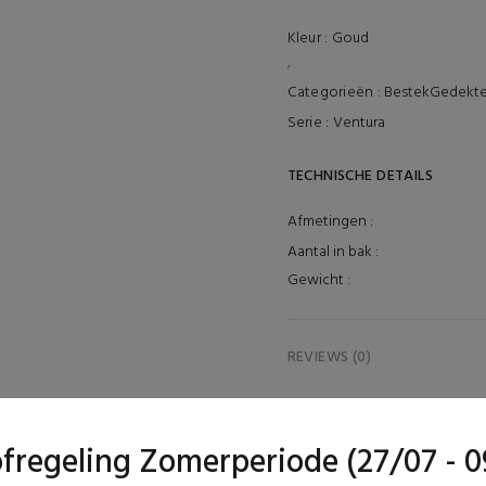
Kleur :
Goud
,
Categorieën :
Bestek
Gedekte
Serie :
Ventura
TECHNISCHE DETAILS
Afmetingen :
Aantal in bak :
Gewicht :
REVIEWS (0)
ofregeling Zomerperiode (27/07 - 0