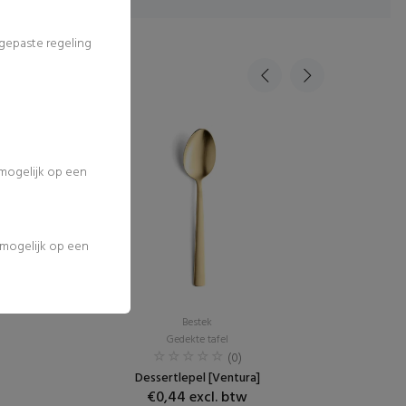
ngepaste regeling
 mogelijk op een
l mogelijk op een
Bestek
Gedekte tafel
(0)
Dessertlepel [Ventura]
€0,44 excl. btw