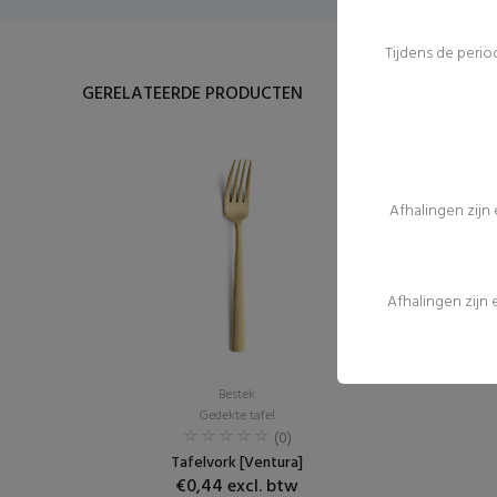
Tijdens de peri
GERELATEERDE PRODUCTEN
Afhalingen zijn
Afhalingen zijn
Bestek
Gedekte tafel
(0)
Tafelvork [Ventura]
€0,44 excl. btw