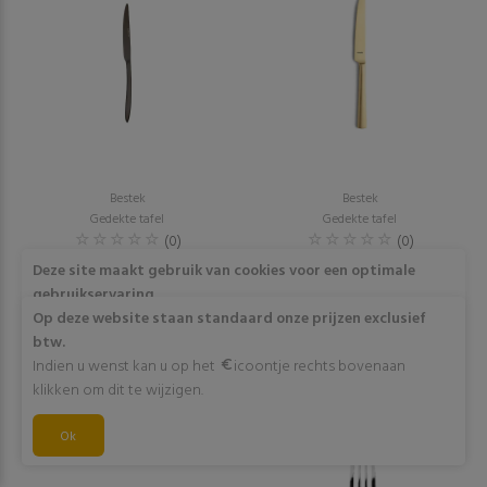
Bestek
Bestek
Gedekte tafel
Gedekte tafel
(0)
(0)
Dessertmes [Orca]
Dessertmes [Ventura]
Deze site maakt gebruik van cookies voor een optimale
€0,34 excl. btw
€0,44 excl. btw
gebruikservaring
Door op "Akkoord" te klikken of verder gebruik te maken
Op deze website staan standaard onze prijzen exclusief
van deze website gaat stemt u in met het gebruik van deze
btw.
RESERVEER
RESERVEER
cookies. Wens je meer info omtrent deze cookies? Klik dan
Indien u wenst kan u op het
icoontje rechts bovenaan
op "Meer info".
klikken om dit te wijzigen.
Akkoord
Ok
Meer info