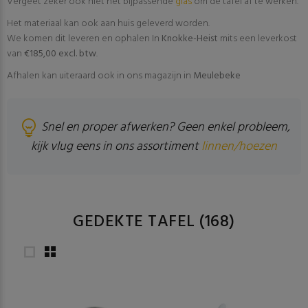
Vergeet zeker ook niet het bijpassende
glas
om de tafel af te werken.
Het materiaal kan ook aan huis geleverd worden.
We komen dit leveren en ophalen In
Knokke-Heist
mits een leverkost
van
€185,00 excl. btw
.
Afhalen kan uiteraard ook in ons magazijn in
Meulebeke
Snel en proper afwerken? Geen enkel probleem,
kijk vlug eens in ons assortiment
linnen/hoezen
GEDEKTE TAFEL
(168)