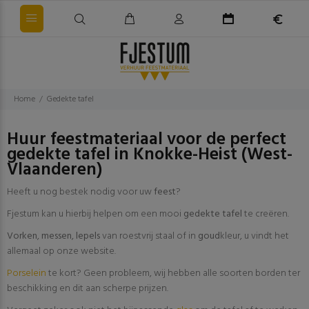
Home
Gedekte tafel
Huur feestmateriaal voor de perfect
gedekte tafel in Knokke-Heist (West-
Vlaanderen)
Heeft u nog bestek nodig voor uw
feest
?
Fjestum kan u hierbij helpen om een mooi
gedekte
tafel
te creëren.
Vorken
,
messen
,
lepels
van roestvrij staal of in
goud
kleur, u vindt het
allemaal op onze website.
Porselein
te kort? Geen probleem, wij hebben alle soorten borden ter
beschikking en dit aan scherpe prijzen.