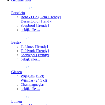
Gedekte tafel
Porselein
Bord - Ø 23,5 cm [Trendy]
Dessertbord [Trendy]
Soepbord [Trendy]
bekijk alles...
Bestek
Tafelmes [Trendy]
Tafelvork [Trendy]
Soeplepel [Trendy]
bekijk alles...
Glazen
Wijnglas (19 cl)
Wijnglas (24,5 cl)
Champagneglas
bekijk alles...
Linnen