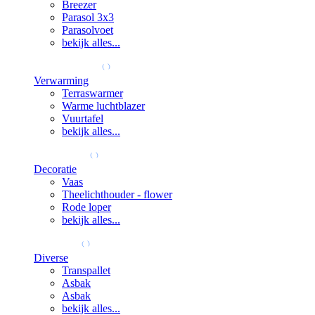
Breezer
Parasol 3x3
Parasolvoet
bekijk alles...
Verwarming
Terraswarmer
Warme luchtblazer
Vuurtafel
bekijk alles...
Decoratie
Vaas
Theelichthouder - flower
Rode loper
bekijk alles...
Diverse
Transpallet
Asbak
Asbak
bekijk alles...