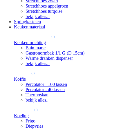
Stretchhoes zwart
Stretchhoes appelgroen
Stretchhoes turqoise
bekijk alles...
Springkastelen
Keukenmateriaal
Keukeninrichting
Bain marie
Gastronormbak 1/1 G (D 15cm)
Warme dranken dispenser
bekijk alles...
Koffie
Percolator - 100 tassen
Percolator - 40 tassen
Thermoskan
bekijk alles...
Koeling
Frigo
Diepvries