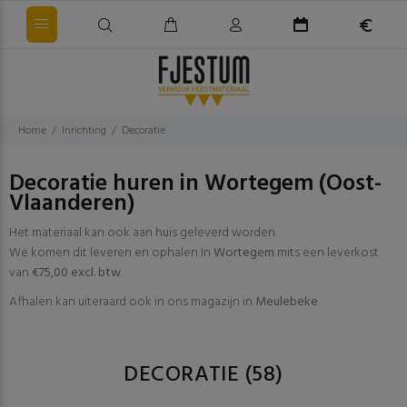
Home
Inrichting
Decoratie
Decoratie huren in Wortegem (Oost-
Vlaanderen)
Het materiaal kan ook aan huis geleverd worden.
We komen dit leveren en ophalen In
Wortegem
mits een leverkost
van
€75,00 excl. btw
.
Afhalen kan uiteraard ook in ons magazijn in
Meulebeke
DECORATIE
(58)