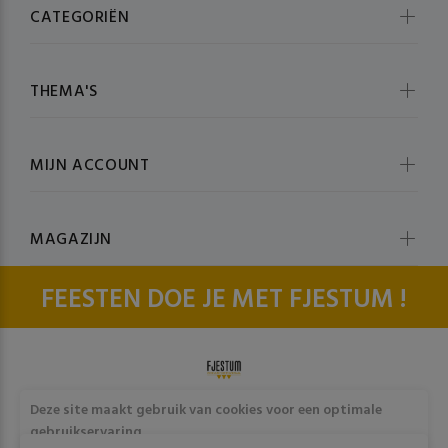
CATEGORIËN
THEMA'S
MIJN ACCOUNT
MAGAZIJN
FEESTEN DOE JE MET FJESTUM !
© fjestum 2020-2026. All Rights Reserved
Cookie & Privacy
Deze site maakt gebruik van cookies voor een optimale
Policy
gebruikservaring