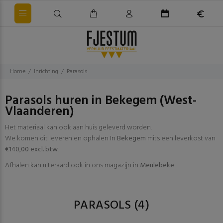
Home
Inrichting
Parasols
Parasols huren in Bekegem (West-
Vlaanderen)
Het materiaal kan ook aan huis geleverd worden.
We komen dit leveren en ophalen In
Bekegem
mits een leverkost van
€140,00 excl. btw
.
Afhalen kan uiteraard ook in ons magazijn in
Meulebeke
PARASOLS
(4)