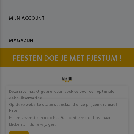
MIJN ACCOUNT
MAGAZIJN
FEESTEN DOE JE MET FJESTUM !
© fjestum 2020-2026. All Rights Reserved
Cookie & Privacy
Deze site maakt gebruik van cookies voor een optimale
Policy
gebruikservaring
Door op "Akkoord" te klikken of verder gebruik te maken
Op deze website staan standaard onze prijzen exclusief
van deze website gaat stemt u in met het gebruik van deze
btw.
cookies. Wens je meer info omtrent deze cookies? Klik dan
Indien u wenst kan u op het
icoontje rechts bovenaan
op "Meer info".
klikken om dit te wijzigen.