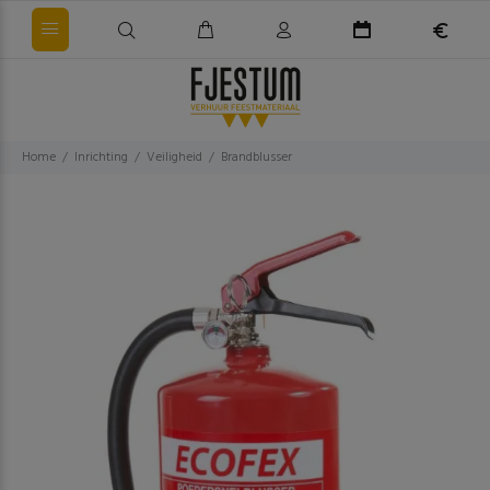
Home
Inrichting
Veiligheid
Brandblusser