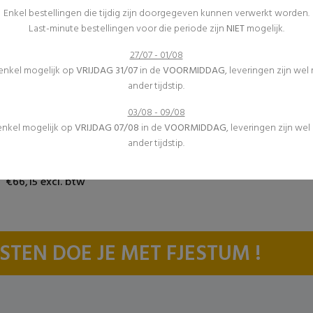
Enkel bestellingen die tijdig zijn doorgegeven kunnen verwerkt worden.
Last-minute bestellingen voor die periode zijn
NIET
mogelijk.
27/07 - 01/08
 enkel mogelijk op
VRIJDAG 31/07
in de
VOORMIDDAG
, leveringen zijn wel
ander tijdstip.
03/08 - 09/08
Verwarming
 enkel mogelijk op
VRIJDAG 07/08
in de
VOORMIDDAG
, leveringen zijn we
Inrichting
ander tijdstip.
(9)
Warme luchtblazer
€66,15 excl. btw
STEN DOE JE MET FJESTUM !