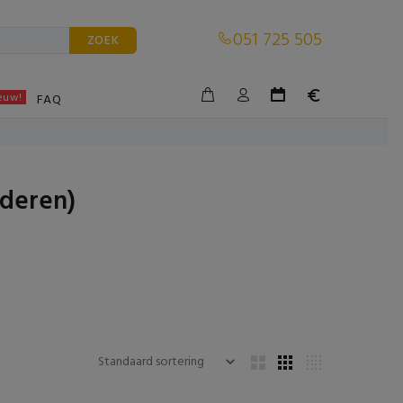
051 725 505
ZOEK
euw!
BLE
FAQ
nderen)