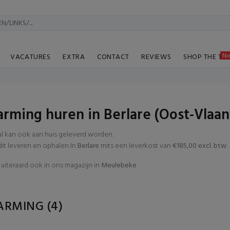
Ni
VACATURES
EXTRA
CONTACT
REVIEWS
SHOP THE TA
rming huren in Berlare (Oost-Vlaa
al kan ook aan huis geleverd worden.
t leveren en ophalen In
Berlare
mits een leverkost van
€185,00 excl. btw
.
uiteraard ook in ons magazijn in
Meulebeke
ARMING
(4)