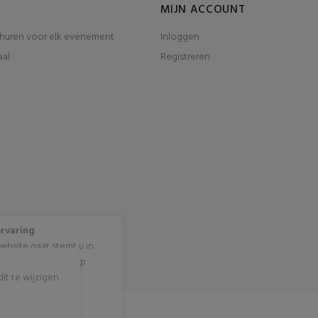
MIJN ACCOUNT
huren voor elk evenement
Inloggen
aal
Registreren
ervaring
ebsite gaat stemt u in
cookies? Klik dan op
t te wijzigen.