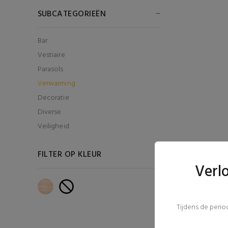
SUBCATEGORIEËN
Bar
Vestiaire
Parasols
Verwarming
Decoratie
Diverse
Veiligheid
FILTER OP KLEUR
Verl
Tijdens de peri