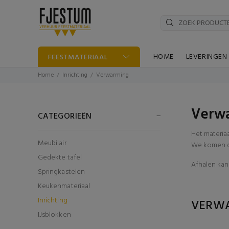
HOME
LEVERINGEN
FEESTMATERIAAL
Home
Inrichting
Verwarming
Verwa
CATEGORIEËN
Het materia
Meubilair
We komen di
Gedekte tafel
Afhalen kan 
Springkastelen
Keukenmateriaal
Inrichting
VERW
IJsblokken