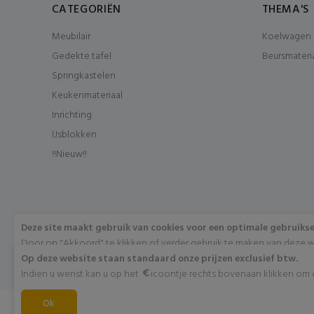
CATEGORIËN
THEMA'S
Meubilair
Koelwagen 
Gedekte tafel
Beursmateri
Springkastelen
Keukenmateriaal
Inrichting
IJsblokken
!!Nieuw!!
Deze site maakt gebruik van cookies voor een optimale gebruiks
Door op "Akkoord" te klikken of verder gebruik te maken van deze w
met het gebruik van deze cookies. Wens je meer info omtrent deze 
Op deze website staan standaard onze prijzen exclusief btw.
"Meer info".
Indien u wenst kan u op het
icoontje rechts bovenaan klikken om di
Akkoord
Ok
Meer info