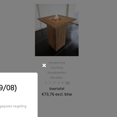
Verwarming
Inrichting
Receptietafels
Meubilair
(0)
9/08)
Vuurtafel
€73,76 excl. btw
ngepaste regeling