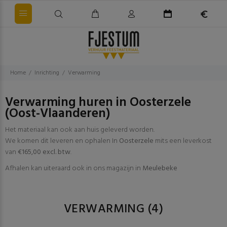
Home
Inrichting
Verwarming
Verwarming huren in Oosterzele
(Oost-Vlaanderen)
Het materiaal kan ook aan huis geleverd worden.
We komen dit leveren en ophalen In
Oosterzele
mits een leverkost
van
€165,00 excl. btw
.
Afhalen kan uiteraard ook in ons magazijn in
Meulebeke
VERWARMING
(4)