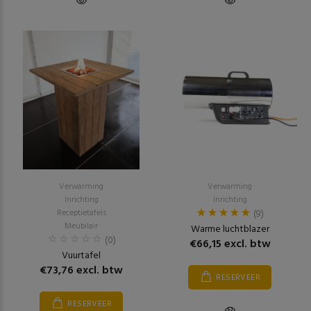
Verwarming
Verwarming
Inrichting
Inrichting
Receptietafels
(9)
Meubilair
Warme luchtblazer
(0)
€66,15 excl. btw
Vuurtafel
€73,76 excl. btw
RESERVEER
RESERVEER