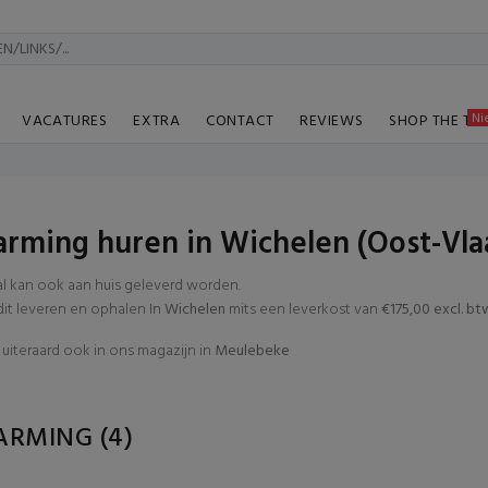
Ni
VACATURES
EXTRA
CONTACT
REVIEWS
SHOP THE TA
rming huren in Wichelen (Oost-Vl
al kan ook aan huis geleverd worden.
t leveren en ophalen In
Wichelen
mits een leverkost van
€175,00 excl. bt
uiteraard ook in ons magazijn in
Meulebeke
ARMING
(4)