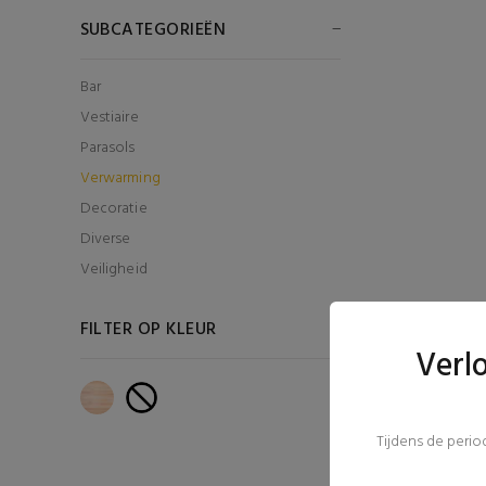
SUBCATEGORIEËN
Bar
Vestiaire
Parasols
Verwarming
Decoratie
Diverse
Veiligheid
FILTER OP KLEUR
Verl
Tijdens de peri