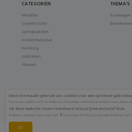
CATEGORIËN
THEMA'S
Meubilair
Koelwagen 
Gedekte tafel
Beursmateri
Springkastelen
Keukenmateriaal
Inrichting
IJsblokken
!!Nieuw!!
Deze site maakt gebruik van cookies voor een optimale gebruiks
Door op "Akkoord" te klikken of verder gebruik te maken van deze w
met het gebruik van deze cookies. Wens je meer info omtrent deze 
Op deze website staan standaard onze prijzen exclusief btw.
"Meer info".
Indien u wenst kan u op het
icoontje rechts bovenaan klikken om di
Akkoord
Ok
Meer info