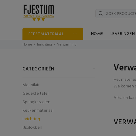
HOME
LEVERINGEN
FEESTMATERIAAL
Home
Inrichting
Verwarming
Verwa
CATEGORIEËN
Het materia
Meubilair
We komen di
Gedekte tafel
Afhalen kan 
Springkastelen
Keukenmateriaal
Inrichting
VERW
IJsblokken