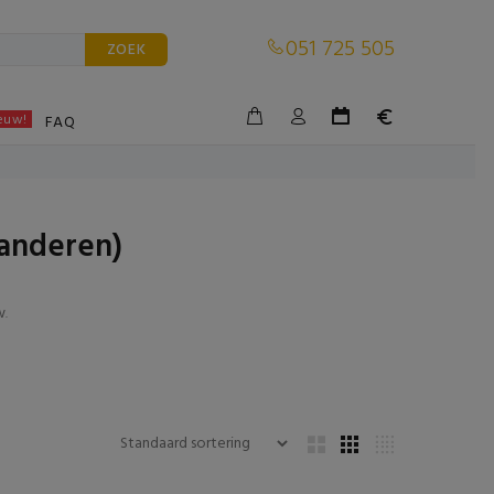
051 725 505
ZOEK
euw!
BLE
FAQ
aanderen)
w
.