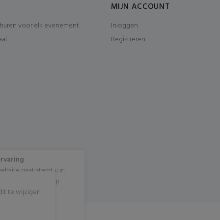
MIJN ACCOUNT
huren voor elk evenement
Inloggen
aal
Registreren
ervaring
ebsite gaat stemt u in
cookies? Klik dan op
t te wijzigen.