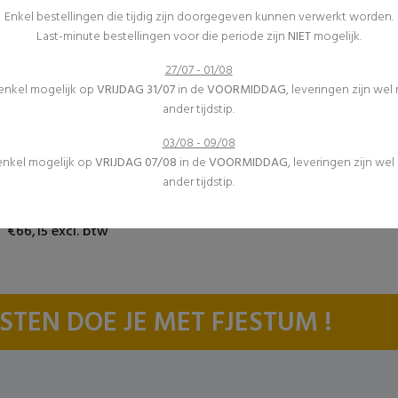
Enkel bestellingen die tijdig zijn doorgegeven kunnen verwerkt worden.
Last-minute bestellingen voor die periode zijn
NIET
mogelijk.
27/07 - 01/08
 enkel mogelijk op
VRIJDAG 31/07
in de
VOORMIDDAG
, leveringen zijn wel
ander tijdstip.
03/08 - 09/08
Verwarming
 enkel mogelijk op
VRIJDAG 07/08
in de
VOORMIDDAG
, leveringen zijn we
Inrichting
ander tijdstip.
(9)
Warme luchtblazer
€66,15 excl. btw
STEN DOE JE MET FJESTUM !