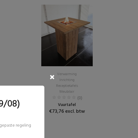
Verwarming
Inrichting
Receptietafels
Meubilair
(0)
9/08)
Vuurtafel
€73,76 excl. btw
ngepaste regeling