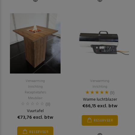
Verwarming
Verwarming
Inrichting
Inrichting
Receptietafels
(9)
Meubilair
Warme luchtblazer
(0)
€66,15 excl. btw
Vuurtafel
€73,76 excl. btw
RESERVEER
RESERVEER