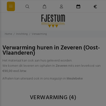
Home
Inrichting
Verwarming
Verwarming huren in Zeveren (Oost-
Vlaanderen)
Het materiaal kan ook aan huis geleverd worden.
We komen dit leveren en ophalen In
Zeveren
mits een leverkost van
€90,00 excl. btw
.
Afhalen kan uiteraard ook in ons magazijn in
Meulebeke
VERWARMING
(4)