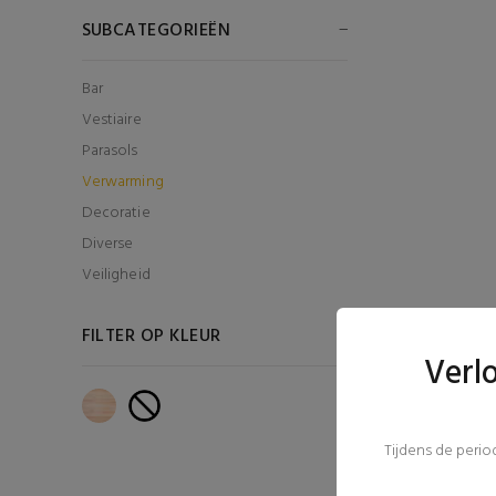
SUBCATEGORIEËN
Bar
Vestiaire
Parasols
Verwarming
Decoratie
Diverse
Veiligheid
FILTER OP KLEUR
Verl
Tijdens de peri