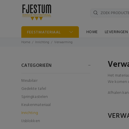
HOME
LEVERINGEN
FEESTMATERIAAL
Home
Inrichting
Verwarming
Verwa
CATEGORIEËN
Het materia
Meubilair
We komen di
Gedekte tafel
Afhalen kan 
Springkastelen
Keukenmateriaal
Inrichting
VERW
IJsblokken