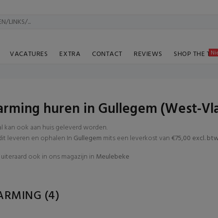
Ni
VACATURES
EXTRA
CONTACT
REVIEWS
SHOP THE TA
rming huren in Gullegem (West-Vl
al kan ook aan huis geleverd worden.
t leveren en ophalen In
Gullegem
mits een leverkost van
€75,00 excl. bt
uiteraard ook in ons magazijn in
Meulebeke
ARMING
(4)