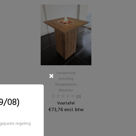
Verwarming
Inrichting
Receptietafels
Meubilair
(0)
9/08)
Vuurtafel
€73,76 excl. btw
ngepaste regeling