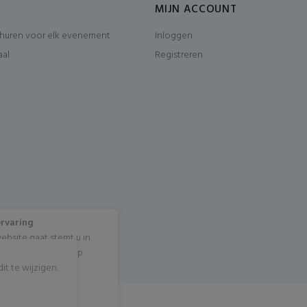
MIJN ACCOUNT
huren voor elk evenement
Inloggen
aal
Registreren
ervaring
ebsite gaat stemt u in
cookies? Klik dan op
t te wijzigen.