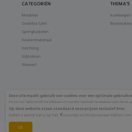
CATEGORIËN
THEMA'S
Meubilair
Koelwagen 
Gedekte tafel
Beursmateri
Springkastelen
Keukenmateriaal
Inrichting
IJsblokken
!!Nieuw!!
Deze site maakt gebruik van cookies voor een optimale gebruiks
Door op "Akkoord" te klikken of verder gebruik te maken van deze w
met het gebruik van deze cookies. Wens je meer info omtrent deze 
Op deze website staan standaard onze prijzen exclusief btw.
"Meer info".
Indien u wenst kan u op het
icoontje rechts bovenaan klikken om di
Akkoord
Ok
Meer info