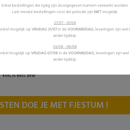
Enkel bestellingen die tijdig zijn doorgegeven kunnen verwerkt worden.
Last-minute bestellingen voor die periode zijn
NIET
mogelijk.
27/07 - 01/08
 enkel mogelijk op
VRIJDAG 31/07
in de
VOORMIDDAG
, leveringen zijn wel
ander tijdstip.
03/08 - 09/08
Verwarming
 enkel mogelijk op
VRIJDAG 07/08
in de
VOORMIDDAG
, leveringen zijn we
Inrichting
ander tijdstip.
(9)
Warme luchtblazer
€66,15 excl. btw
STEN DOE JE MET FJESTUM !