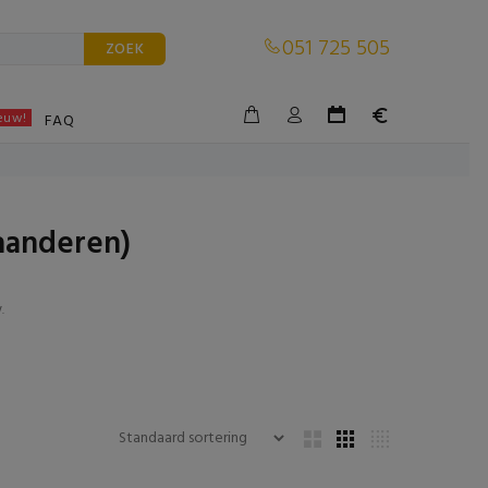
051 725 505
ZOEK
euw!
BLE
FAQ
aanderen)
w
.