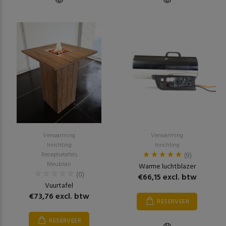
Verwarming
Verwarming
Inrichting
Inrichting
Receptietafels
(9)
Meubilair
Warme luchtblazer
(0)
€66,15 excl. btw
Vuurtafel
€73,76 excl. btw
RESERVEER
RESERVEER