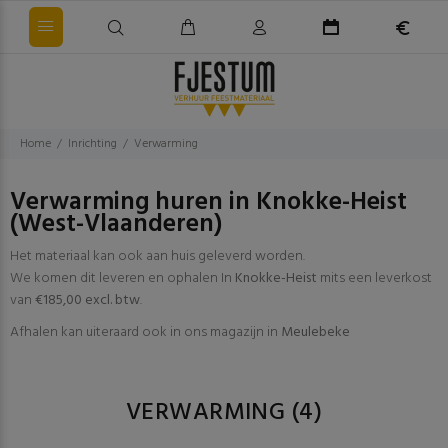
Home
Inrichting
Verwarming
Verwarming huren in Knokke-Heist
(West-Vlaanderen)
Het materiaal kan ook aan huis geleverd worden.
We komen dit leveren en ophalen In
Knokke-Heist
mits een leverkost
van
€185,00 excl. btw
.
Afhalen kan uiteraard ook in ons magazijn in
Meulebeke
VERWARMING
(4)