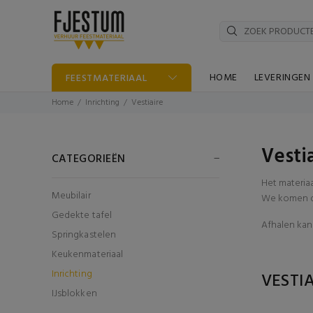
HOME
LEVERINGEN
FEESTMATERIAAL
Home
Inrichting
Vestiaire
Vesti
CATEGORIEËN
Het materia
Meubilair
We komen di
Gedekte tafel
Afhalen kan 
Springkastelen
Keukenmateriaal
Inrichting
VESTI
IJsblokken