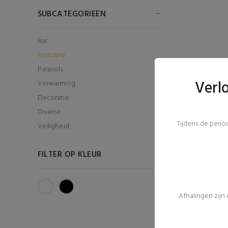
SUBCATEGORIEËN
Bar
Vestiaire
Parasols
Verl
Verwarming
Decoratie
Diverse
Tijdens de peri
Veiligheid
FILTER OP KLEUR
Afhalingen zijn