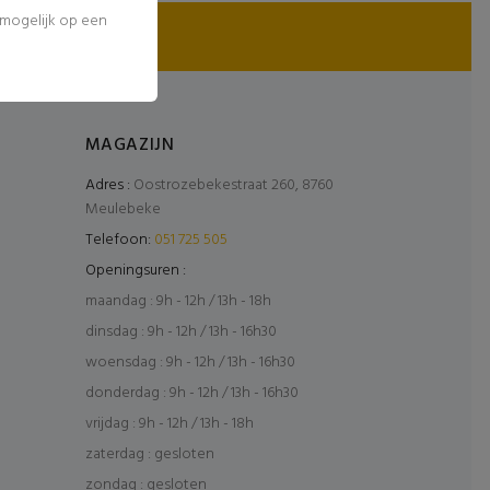
l mogelijk op een
MAGAZIJN
Adres :
Oostrozebekestraat 260, 8760
Meulebeke
Telefoon:
051 725 505
Openingsuren :
maandag : 9h - 12h / 13h - 18h
dinsdag : 9h - 12h / 13h - 16h30
woensdag : 9h - 12h / 13h - 16h30
donderdag : 9h - 12h / 13h - 16h30
vrijdag : 9h - 12h / 13h - 18h
zaterdag : gesloten
zondag : gesloten