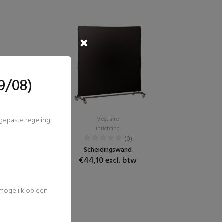
9/08)
Vestiaire
ngepaste regeling
Inrichting
(0)
Scheidingswand
€44,10 excl. btw
 mogelijk op een