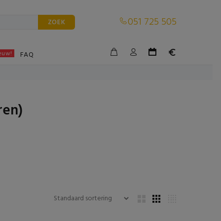
051 725 505
ZOEK
euw!
BLE
FAQ
ren)