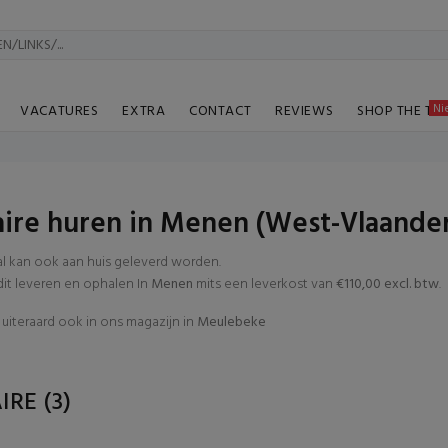
Ni
VACATURES
EXTRA
CONTACT
REVIEWS
SHOP THE TA
aire huren in Menen (West-Vlaande
al kan ook aan huis geleverd worden.
t leveren en ophalen In
Menen
mits een leverkost van
€110,00 excl. btw
.
uiteraard ook in ons magazijn in
Meulebeke
AIRE
(3)