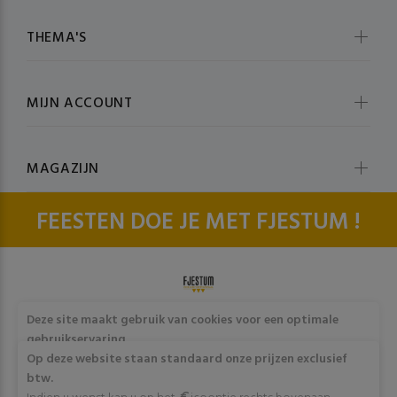
THEMA'S
MIJN ACCOUNT
MAGAZIJN
FEESTEN DOE JE MET FJESTUM !
© fjestum 2020-2026. All Rights Reserved
Cookie & Privacy
Deze site maakt gebruik van cookies voor een optimale
Policy
gebruikservaring
Door op "Akkoord" te klikken of verder gebruik te maken
Op deze website staan standaard onze prijzen exclusief
van deze website gaat stemt u in met het gebruik van deze
btw.