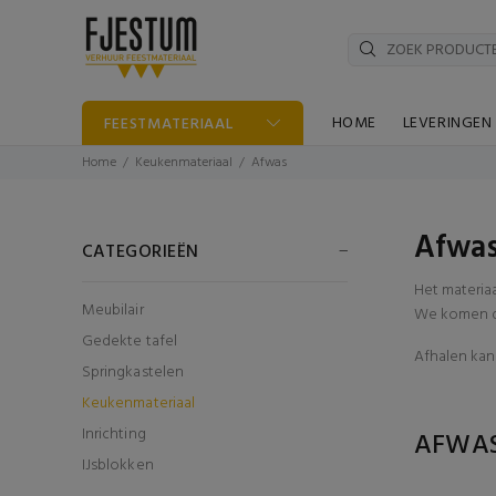
HOME
LEVERINGEN
FEESTMATERIAAL
Home
Keukenmateriaal
Afwas
Afwas
CATEGORIEËN
Het materia
Meubilair
We komen di
Gedekte tafel
Afhalen kan 
Springkastelen
Keukenmateriaal
Inrichting
AFWA
IJsblokken