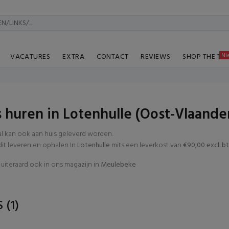
Ni
VACATURES
EXTRA
CONTACT
REVIEWS
SHOP THE TA
 huren in Lotenhulle (Oost-Vlaande
al kan ook aan huis geleverd worden.
t leveren en ophalen In
Lotenhulle
mits een leverkost van
€90,00 excl. b
uiteraard ook in ons magazijn in
Meulebeke
S
(1)