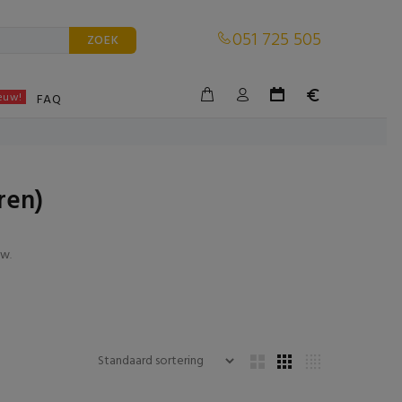
051 725 505
ZOEK
euw!
BLE
FAQ
ren)
tw
.