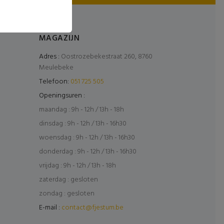
MAGAZIJN
Adres :
Oostrozebekestraat 260, 8760
Meulebeke
Telefoon:
051 725 505
Openingsuren :
maandag : 9h - 12h / 13h - 18h
dinsdag : 9h - 12h / 13h - 16h30
woensdag : 9h - 12h / 13h - 16h30
donderdag : 9h - 12h / 13h - 16h30
vrijdag : 9h - 12h / 13h - 18h
zaterdag : gesloten
zondag : gesloten
E-mail :
contact@fjestum.be