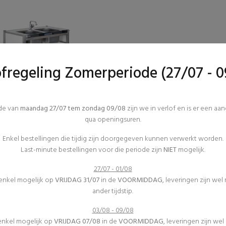
ofregeling Zomerperiode (27/07 - 0
ode van
maandag 27/07 tem zondag 09/08
zijn we in verlof en is er een aa
qua openingsuren.
Afwas
Keukenmateriaal
Enkel bestellingen die tijdig zijn doorgegeven kunnen verwerkt worden.
(0)
Last-minute bestellingen voor die periode zijn
NIET
mogelijk.
Spoeltafel
€34,13 excl. btw
27/07 - 01/08
 enkel mogelijk op
VRIJDAG 31/07
in de
VOORMIDDAG
, leveringen zijn wel
ander tijdstip.
STEN DOE JE MET FJESTUM !
03/08 - 09/08
 enkel mogelijk op
VRIJDAG 07/08
in de
VOORMIDDAG
, leveringen zijn we