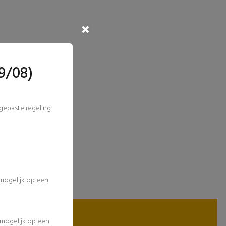
9/08)
ngepaste regeling
 mogelijk op een
l mogelijk op een