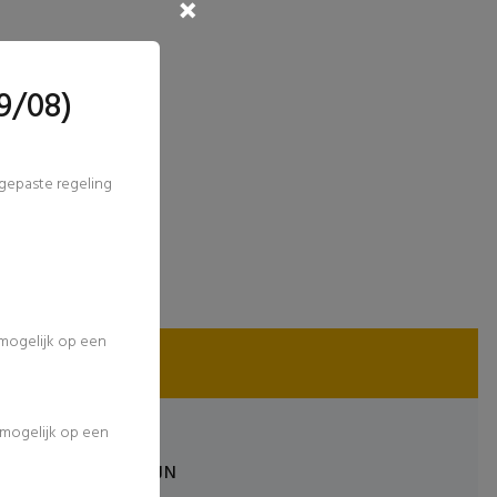
9/08)
ngepaste regeling
 mogelijk op een
l mogelijk op een
MAGAZIJN