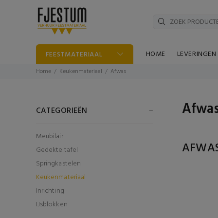
HOME
LEVERINGEN
FEESTMATERIAAL
Home
Keukenmateriaal
Afwas
Afwas
CATEGORIEËN
Meubilair
AFWA
Gedekte tafel
Springkastelen
Keukenmateriaal
Inrichting
IJsblokken