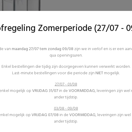
ofregeling Zomerperiode (27/07 - 0
Afwas
Keukenmateriaal
ode van
maandag 27/07 tem zondag 09/08
zijn we in verlof en is er een aa
(0)
qua openingsuren.
Spoeltafel
€34,13 excl. btw
Enkel bestellingen die tijdig zijn doorgegeven kunnen verwerkt worden.
Last-minute bestellingen voor die periode zijn
NIET
mogelijk.
27/07 - 01/08
 enkel mogelijk op
VRIJDAG 31/07
in de
VOORMIDDAG
, leveringen zijn wel
STEN DOE JE MET FJESTUM !
ander tijdstip.
03/08 - 09/08
 enkel mogelijk op
VRIJDAG 07/08
in de
VOORMIDDAG
, leveringen zijn we
ander tijdstip.
MIJN ACCOUNT