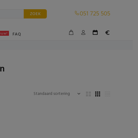
051 725 505
ZOEK
euw!
BLE
FAQ
en