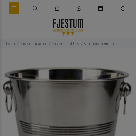
Home
Keukenmateriaal
Keukeninrichting
Champagne emmer