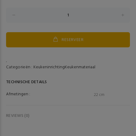
RESERVEER
,
Categorieën :
Keukeninrichting
Keukenmateriaal
TECHNISCHE DETAILS
Afmetingen :
22 cm
REVIEWS (0)