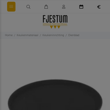
Home
Keukenmateriaal
Keukeninrichting
Dienblad