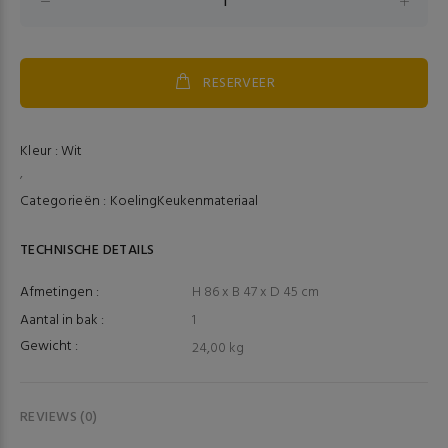
RESERVEER
Kleur :
Wit
,
Categorieën :
Koeling
Keukenmateriaal
TECHNISCHE DETAILS
Afmetingen :
H 86 x B 47 x D 45 cm
Aantal in bak :
1
Gewicht :
24,00 kg
REVIEWS (0)