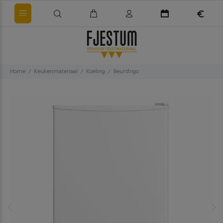
Home
Keukenmateriaal
Koeling
Beursfrigo