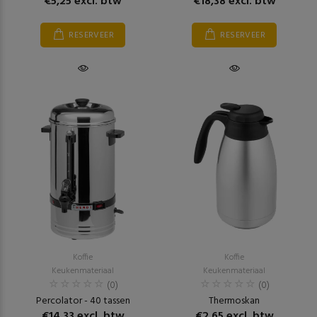
€5,25 excl. btw
€18,38 excl. btw
RESERVEER
RESERVEER
Koffie
Koffie
Keukenmateriaal
Keukenmateriaal
(0)
(0)
Percolator - 40 tassen
Thermoskan
€14,33 excl. btw
€2,65 excl. btw