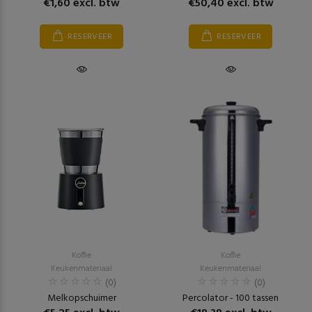
€1,60 excl. btw
€50,40 excl. btw
RESERVEER
RESERVEER
Koffie
Koffie
Keukenmateriaal
Keukenmateriaal
(0)
(0)
Melkopschuimer
Percolator - 100 tassen