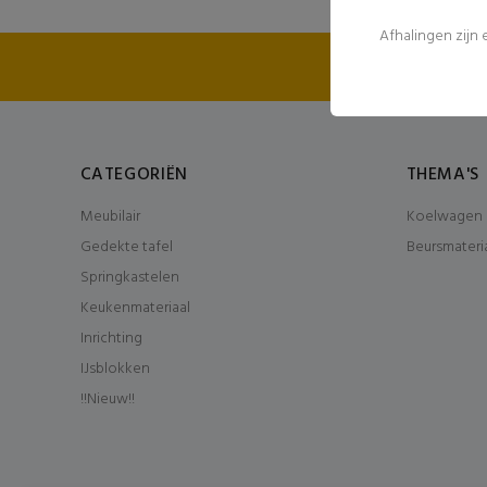
Afhalingen zijn
FEE
CATEGORIËN
THEMA'S
Meubilair
Koelwagen 
Gedekte tafel
Beursmateri
Springkastelen
Keukenmateriaal
Inrichting
IJsblokken
!!Nieuw!!