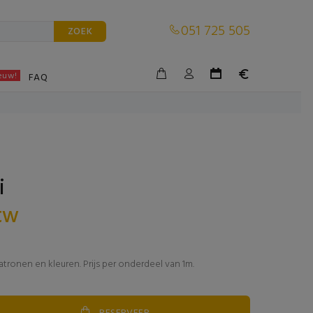
051 725 505
ZOEK
euw!
BLE
FAQ
i
btw
atronen en kleuren. Prijs per onderdeel van 1m.