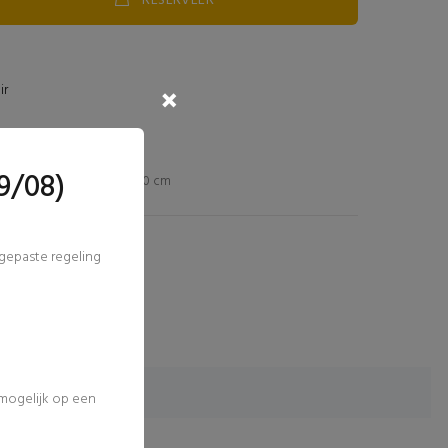
RESERVEER
ir
9/08)
L 100 x B 100 cm
ngepaste regeling
 mogelijk op een