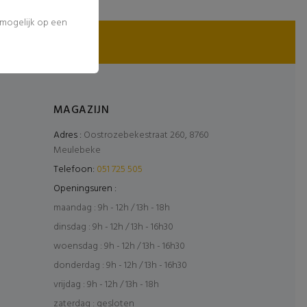
l mogelijk op een
MAGAZIJN
Adres :
Oostrozebekestraat 260, 8760
Meulebeke
Telefoon:
051 725 505
Openingsuren :
maandag : 9h - 12h / 13h - 18h
dinsdag : 9h - 12h / 13h - 16h30
woensdag : 9h - 12h / 13h - 16h30
donderdag : 9h - 12h / 13h - 16h30
vrijdag : 9h - 12h / 13h - 18h
zaterdag : gesloten