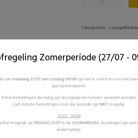
,
Categorieën :
Lounge
Meubila
TECHNISCHE DETAILS
ofregeling Zomerperiode (27/07 - 0
Afmetingen :
REVIEWS (0)
ode van
maandag 27/07 tem zondag 09/08
zijn we in verlof en is er een aa
qua openingsuren.
Enkel bestellingen die tijdig zijn doorgegeven kunnen verwerkt worden.
Last-minute bestellingen voor die periode zijn
NIET
mogelijk.
27/07 - 01/08
 enkel mogelijk op
VRIJDAG 31/07
in de
VOORMIDDAG
, leveringen zijn wel
ander tijdstip.