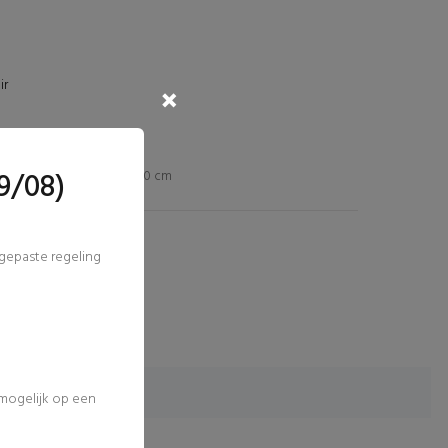
ir
9/08)
Ø 140 x H 40 cm
ngepaste regeling
 mogelijk op een