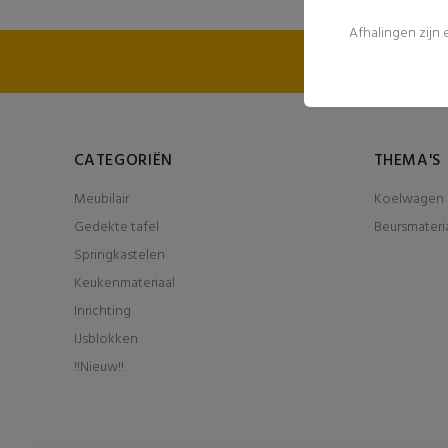
Afhalingen zijn
FEE
CATEGORIËN
THEMA'S
Meubilair
Koelwagen 
Gedekte tafel
Beursmateri
Springkastelen
Keukenmateriaal
Inrichting
IJsblokken
!!Nieuw!!