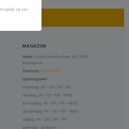
l mogelijk op een
MAGAZIJN
Adres :
Oostrozebekestraat 260, 8760
Meulebeke
Telefoon:
051 725 505
Openingsuren :
maandag : 9h - 12h / 13h - 18h
dinsdag : 9h - 12h / 13h - 16h30
woensdag : 9h - 12h / 13h - 16h30
donderdag : 9h - 12h / 13h - 16h30
vrijdag : 9h - 12h / 13h - 18h
zaterdag : gesloten