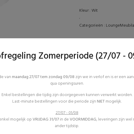
Kleur :
Wit
,
Categorieën :
Lounge
Meubila
TECHNISCHE DETAILS
Afmetingen :
ofregeling Zomerperiode (27/07 - 0
REVIEWS (0)
ode van
maandag 27/07 tem zondag 09/08
zijn we in verlof en is er een aa
qua openingsuren.
Enkel bestellingen die tijdig zijn doorgegeven kunnen verwerkt worden.
Last-minute bestellingen voor die periode zijn
NIET
mogelijk.
27/07 - 01/08
 enkel mogelijk op
VRIJDAG 31/07
in de
VOORMIDDAG
, leveringen zijn wel
ander tijdstip.