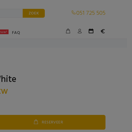
051 725 505
ZOEK
euw!
BLE
FAQ
hite
btw
RESERVEER