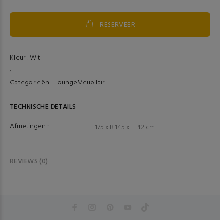
RESERVEER
Kleur :
Wit
,
Categorieën :
Lounge
Meubilair
TECHNISCHE DETAILS
Afmetingen :
L 175 x B 145 x H 42 cm
REVIEWS (0)