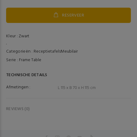
RESERVEER
Kleur :
Zwart
,
Categorieën :
Receptietafels
Meubilair
Serie :
Frame Table
TECHNISCHE DETAILS
Afmetingen :
L 115 x B 70 x H 115 cm
REVIEWS (0)