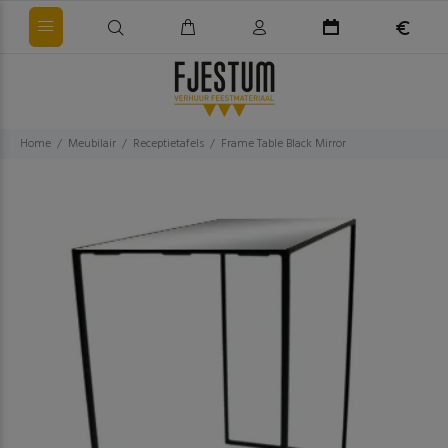
Home
Meubilair
Receptietafels
Frame Table Black Mirror