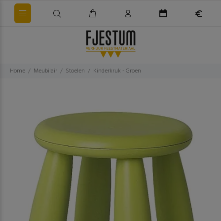
Home
Meubilair
Stoelen
Kinderkruk - Groen