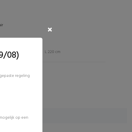
ir
9/08)
L 220 cm
ngepaste regeling
 mogelijk op een