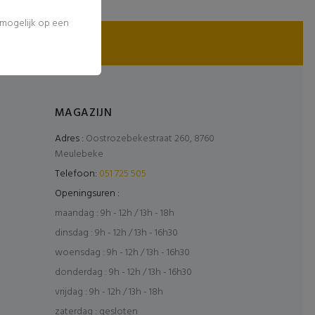
l mogelijk op een
MAGAZIJN
Adres :
Oostrozebekestraat 260, 8760
Meulebeke
Telefoon:
051 725 505
Openingsuren :
maandag : 9h - 12h / 13h - 18h
dinsdag : 9h - 12h / 13h - 16h30
woensdag : 9h - 12h / 13h - 16h30
donderdag : 9h - 12h / 13h - 16h30
vrijdag : 9h - 12h / 13h - 18h
zaterdag : gesloten