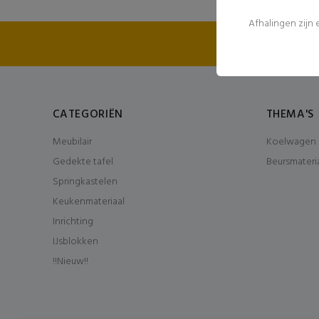
Afhalingen zijn
FEE
CATEGORIËN
THEMA'S
Meubilair
Koelwagen 
Gedekte tafel
Beursmateri
Springkastelen
Keukenmateriaal
Inrichting
IJsblokken
!!Nieuw!!