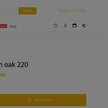
051 725 505
ZOEK
euw!
BLE
FAQ
h oak 220
tw
RESERVEER