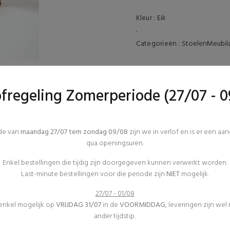
Kleur :
Eik
,
Categorieën :
Stoelen
Meubila
TECHNISCHE DETAILS
Afmetingen :
ofregeling Zomerperiode (27/07 - 0
REVIEWS (0)
ode van
maandag 27/07 tem zondag 09/08
zijn we in verlof en is er een aa
qua openingsuren.
Enkel bestellingen die tijdig zijn doorgegeven kunnen verwerkt worden.
Last-minute bestellingen voor die periode zijn
NIET
mogelijk.
27/07 - 01/08
 enkel mogelijk op
VRIJDAG 31/07
in de
VOORMIDDAG
, leveringen zijn wel
ander tijdstip.