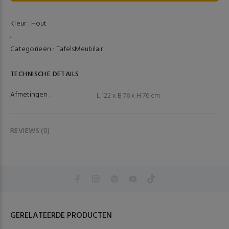
Kleur :
Hout
,
Categorieën :
Tafels
Meubilair
TECHNISCHE DETAILS
Afmetingen :
L 122 x B 76 x H 76 cm
REVIEWS (0)
GERELATEERDE PRODUCTEN