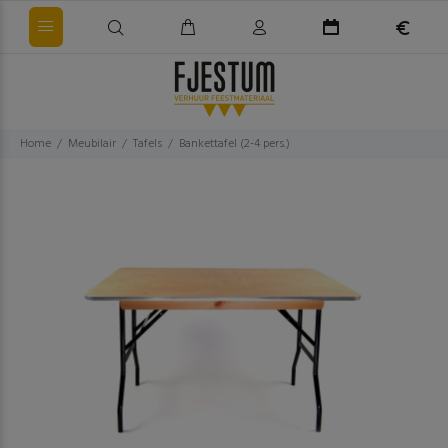
Home
Meubilair
Tafels
Bankettafel (2-4 pers.)