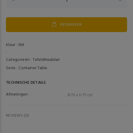
RESERVEER
Kleur :
Wit
,
Categorieën :
Tafels
Meubilair
Serie :
Container Table
TECHNISCHE DETAILS
Afmetingen :
Ø 70 x H 75 cm
REVIEWS (0)