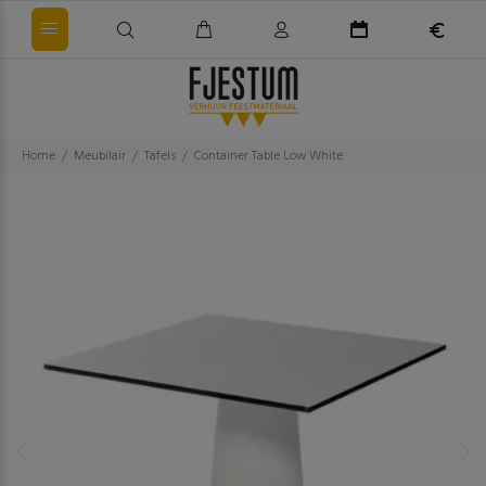
Home
Meubilair
Tafels
Container Table Low White