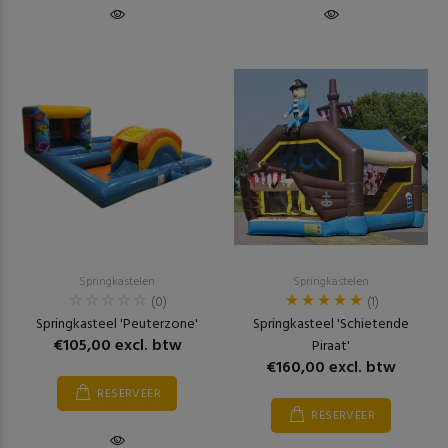
Springkastelen
Springkastelen
(0)
(1)
Springkasteel 'Peuterzone'
Springkasteel 'Schietende
€105,00 excl. btw
Piraat'
€160,00 excl. btw
RESERVEER
RESERVEER