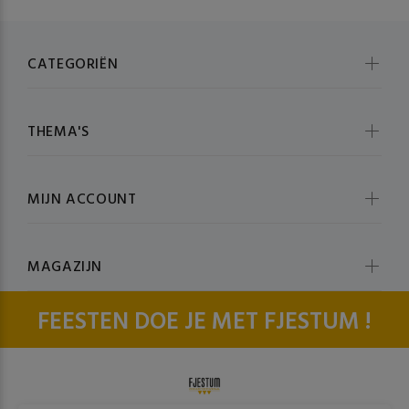
CATEGORIËN
THEMA'S
MIJN ACCOUNT
MAGAZIJN
FEESTEN DOE JE MET FJESTUM !