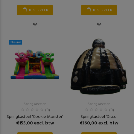
RESERVEER
RESERVEER
Nieuw
Springkastelen
Springkastelen
(0)
(0)
Springkasteel 'Cookie Monster'
Springkasteel 'Disco'
€155,00 excl. btw
€160,00 excl. btw