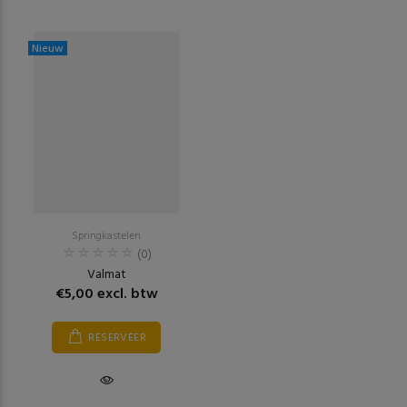
Nieuw
Springkastelen
(0)
Valmat
€5,00 excl. btw
RESERVEER