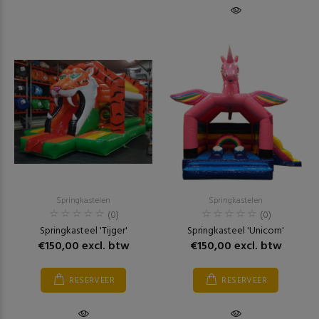
Springkastelen
Springkastelen
(0)
(0)
Springkasteel 'Tijger'
Springkasteel 'Unicorn'
€150,00 excl. btw
€150,00 excl. btw
RESERVEER
RESERVEER