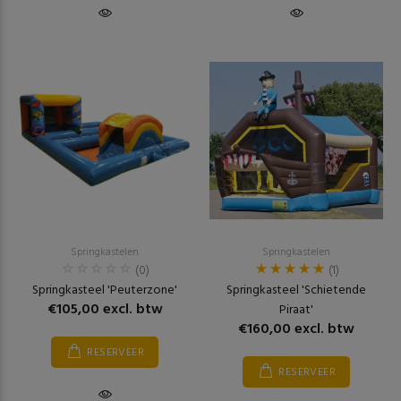
Springkastelen
Springkastelen
(0)
(1)
Springkasteel 'Peuterzone'
Springkasteel 'Schietende
€105,00 excl. btw
Piraat'
€160,00 excl. btw
RESERVEER
RESERVEER