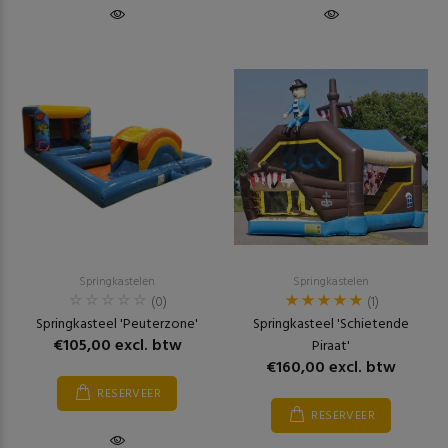
Springkastelen
Springkastelen
(0)
(1)
Springkasteel 'Peuterzone'
Springkasteel 'Schietende
€105,00 excl. btw
Piraat'
€160,00 excl. btw
RESERVEER
RESERVEER