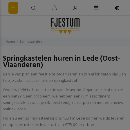
Home
Springkastelen
Springkastelen huren in Lede (Oost-
Vlaanderen)
Ben je van plan een feestje te organiseren en zijn er kinderen bij? Dan
heb je zeker succes met een
springkasteel
.
Ongetwijfeld is dit de attractie van de avond. Organiseer je af en toe
een party? Geen probleem, we hebben een ruim assortiment
springkastelen zodat je elk feest terug kan uitpakken met een nieuw
springkussen.
Indien u een springkasteel bij ons huurt in
Lede
komen we dit leveren
en ophalen mits een leverkost van €175,00 excl. btw.