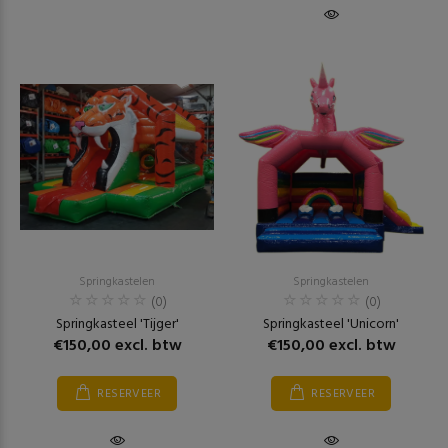
Springkastelen
Springkastelen
(0)
(0)
Springkasteel 'Tijger'
Springkasteel 'Unicorn'
€150,00 excl. btw
€150,00 excl. btw
RESERVEER
RESERVEER