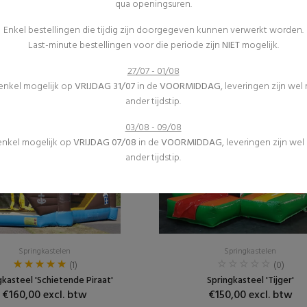
qua openingsuren.
Springkastelen
Springkastelen
Enkel bestellingen die tijdig zijn doorgegeven kunnen verwerkt worden.
(0)
(0)
Last-minute bestellingen voor die periode zijn
NIET
mogelijk.
ingkasteel 'Kleine piraat'
Springkasteel 'Nemo little ru
€105,00 excl. btw
€165,00 excl. btw
27/07 - 01/08
 enkel mogelijk op
VRIJDAG 31/07
in de
VOORMIDDAG
, leveringen zijn wel
ander tijdstip.
03/08 - 09/08
 enkel mogelijk op
VRIJDAG 07/08
in de
VOORMIDDAG
, leveringen zijn we
ander tijdstip.
Springkastelen
Springkastelen
(1)
(0)
gkasteel 'Schietende Piraat'
Springkasteel 'Tijger'
€160,00 excl. btw
€150,00 excl. btw