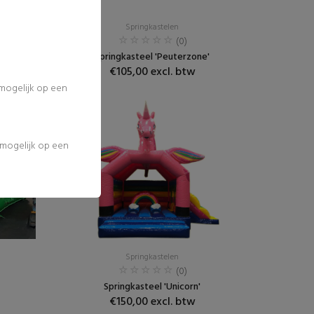
Springkastelen
(0)
n'
Springkasteel 'Peuterzone'
€105,00 excl. btw
 mogelijk op een
l mogelijk op een
Springkastelen
(0)
Springkasteel 'Unicorn'
€150,00 excl. btw