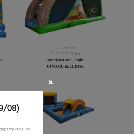
Springkastelen
(0)
jn
Springkasteel 'Jungle'
€140,00 excl. btw
9/08)
ngepaste regeling