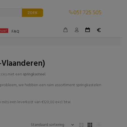
051 725 505
ZOEK
euw!
BLE
FAQ
-Vlaanderen)
succes met een
springkasteel
.
en probleem, we hebben een ruim assortiment springkastelen
mits een leverkost van €120,00 excl. btw.