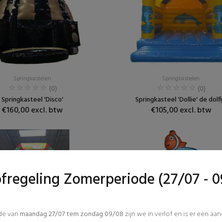
Springkastelen
Springkastelen
(0)
(0)
Springkasteel 'Disco'
Springkasteel 'Dollie' de dolfi
€160,00 excl. btw
€105,00 excl. btw
ofregeling Zomerperiode (27/07 - 0
ode van
maandag 27/07 tem zondag 09/08
zijn we in verlof en is er een aa