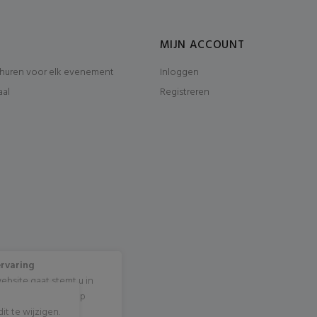
MIJN ACCOUNT
huren voor elk evenement
Inloggen
aal
Registreren
ervaring
ebsite gaat stemt u in
cookies? Klik dan op
t te wijzigen.