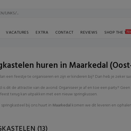
Ni
VACATURES
EXTRA
CONTACT
REVIEWS
SHOP THE TA
gkastelen huren in Maarkedal (Oost
lan een feestje te organiseren en zijn er kinderen bij? Dan heb je zeker 
 is dit de attractie van de avond. Organiseer je af en toe een party? Ge
 feest terug kan uitpakken met een nieuw springkussen.
 springkasteel bij ons huurt in
Maarkedal
komen we dit leveren en ophalen 
GKASTELEN
(13)