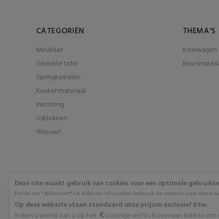
CATEGORIËN
THEMA'S
Meubilair
Koelwagen 
Gedekte tafel
Beursmateri
Springkastelen
Keukenmateriaal
Inrichting
IJsblokken
!!Nieuw!!
Deze site maakt gebruik van cookies voor een optimale gebruiks
Door op "Akkoord" te klikken of verder gebruik te maken van deze w
met het gebruik van deze cookies. Wens je meer info omtrent deze 
Op deze website staan standaard onze prijzen exclusief btw.
"Meer info".
Indien u wenst kan u op het
icoontje rechts bovenaan klikken om di