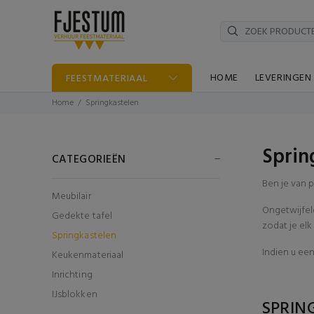
HOME
LEVERINGEN
FEESTMATERIAAL
Home
Springkastelen
Sprin
CATEGORIEËN
Ben je van p
Meubilair
Ongetwijfeld
Gedekte tafel
zodat je elk
Springkastelen
Indien u een
Keukenmateriaal
Inrichting
IJsblokken
SPRIN