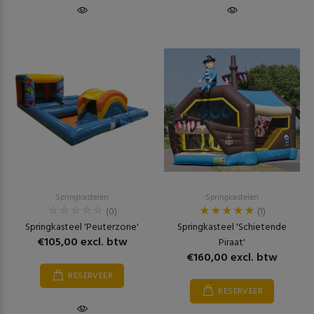
Springkastelen
Springkastelen
(0)
(1)
Springkasteel 'Peuterzone'
Springkasteel 'Schietende
€105,00 excl. btw
Piraat'
€160,00 excl. btw
RESERVEER
RESERVEER