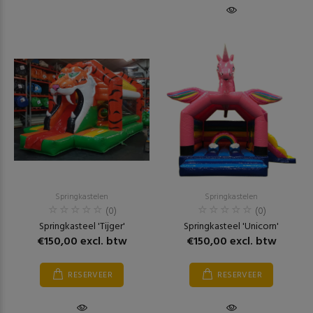
Springkastelen
Springkastelen
(0)
(0)
Springkasteel 'Tijger'
Springkasteel 'Unicorn'
€150,00 excl. btw
€150,00 excl. btw
RESERVEER
RESERVEER