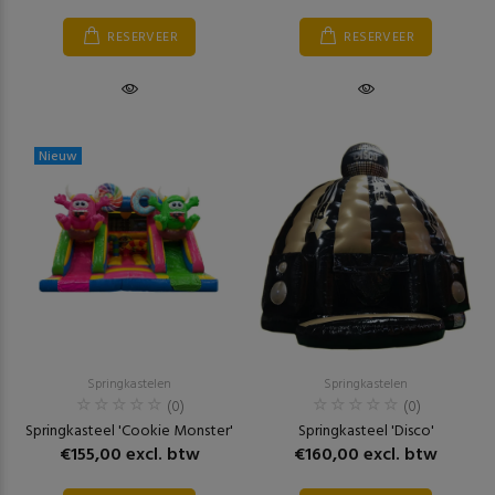
RESERVEER
RESERVEER
Nieuw
Springkastelen
Springkastelen
(0)
(0)
Springkasteel 'Cookie Monster'
Springkasteel 'Disco'
€155,00 excl. btw
€160,00 excl. btw