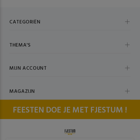
CATEGORIËN
THEMA'S
MIJN ACCOUNT
MAGAZIJN
FEESTEN DOE JE MET FJESTUM !