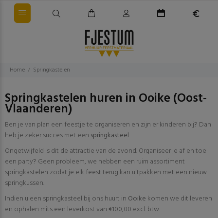
Home
Springkastelen
Springkastelen huren in Ooike (Oost-
Vlaanderen)
Ben je van plan een feestje te organiseren en zijn er kinderen bij? Dan
heb je zeker succes met een
springkasteel
.
Ongetwijfeld is dit de attractie van de avond. Organiseer je af en toe
een party? Geen probleem, we hebben een ruim assortiment
springkastelen zodat je elk feest terug kan uitpakken met een nieuw
springkussen.
Indien u een springkasteel bij ons huurt in
Ooike
komen we dit leveren
en ophalen mits een leverkost van €100,00 excl. btw.