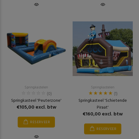
Springkastelen
Springkastelen
(0)
(1)
Springkasteel 'Peuterzone'
Springkasteel 'Schietende
€105,00 excl. btw
Piraat'
€160,00 excl. btw
RESERVEER
RESERVEER