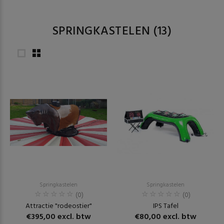
SPRINGKASTELEN
(13)
Springkastelen
Springkastelen
(0)
(0)
Attractie "rodeostier"
IPS Tafel
€395,00 excl. btw
€80,00 excl. btw