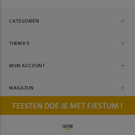
CATEGORIËN
THEMA'S
MIJN ACCOUNT
MAGAZIJN
FEESTEN DOE JE MET FJESTUM !