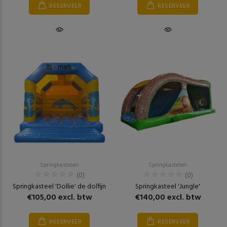
RESERVEER
RESERVEER
Springkastelen
Springkastelen
(0)
(0)
Springkasteel 'Dollie' de dolfijn
Springkasteel 'Jungle'
€105,00 excl. btw
€140,00 excl. btw
RESERVEER
RESERVEER