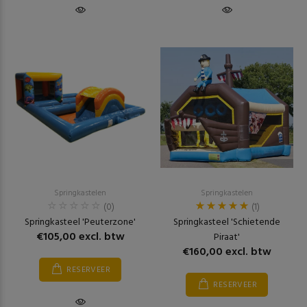
Springkastelen
Springkastelen
(0)
(1)
Springkasteel 'Peuterzone'
Springkasteel 'Schietende
€105,00 excl. btw
Piraat'
€160,00 excl. btw
RESERVEER
RESERVEER