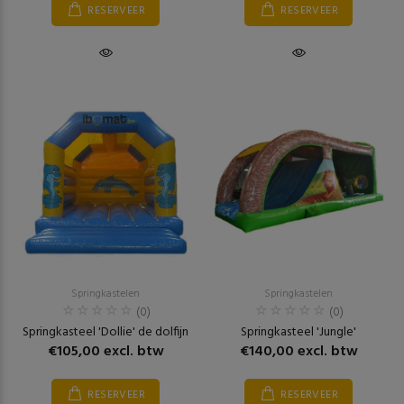
RESERVEER
RESERVEER
Springkastelen
Springkastelen
(0)
(0)
Springkasteel 'Dollie' de dolfijn
Springkasteel 'Jungle'
€105,00 excl. btw
€140,00 excl. btw
RESERVEER
RESERVEER