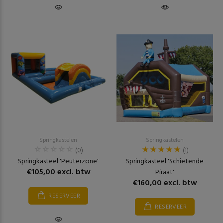
Springkastelen
Springkastelen
(0)
(1)
Springkasteel 'Peuterzone'
Springkasteel 'Schietende
€105,00 excl. btw
Piraat'
€160,00 excl. btw
RESERVEER
RESERVEER