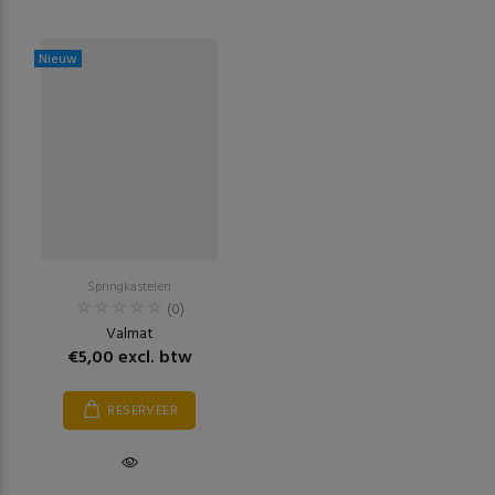
Nieuw
Springkastelen
(0)
Valmat
€5,00 excl. btw
RESERVEER