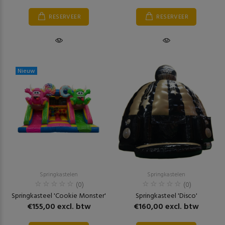
RESERVEER
RESERVEER
Nieuw
Springkastelen
Springkastelen
(0)
(0)
Springkasteel 'Cookie Monster'
Springkasteel 'Disco'
€155,00 excl. btw
€160,00 excl. btw