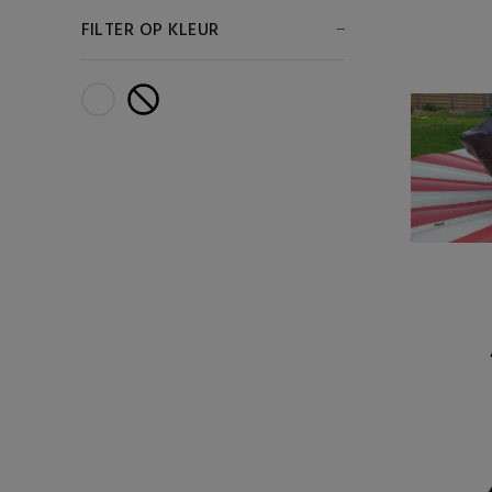
FILTER OP KLEUR