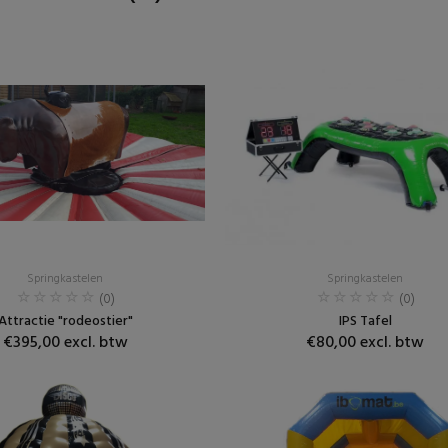
Springkastelen
Springkastelen
(0)
(0)
Attractie "rodeostier"
IPS Tafel
€395,00 excl. btw
€80,00 excl. btw