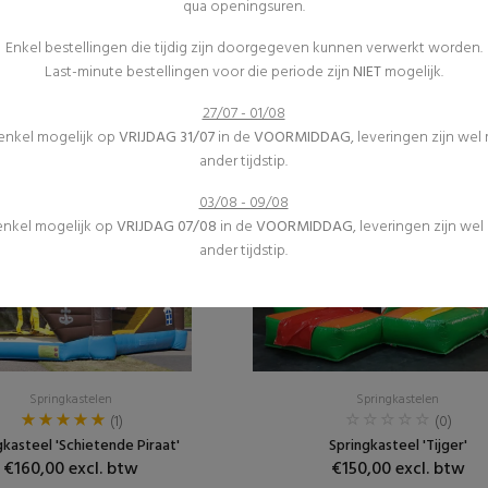
qua openingsuren.
Springkastelen
Springkastelen
Enkel bestellingen die tijdig zijn doorgegeven kunnen verwerkt worden.
(0)
(0)
Last-minute bestellingen voor die periode zijn
NIET
mogelijk.
ingkasteel 'Kleine piraat'
Springkasteel 'Nemo little ru
€105,00 excl. btw
€165,00 excl. btw
27/07 - 01/08
 enkel mogelijk op
VRIJDAG 31/07
in de
VOORMIDDAG
, leveringen zijn wel
ander tijdstip.
03/08 - 09/08
 enkel mogelijk op
VRIJDAG 07/08
in de
VOORMIDDAG
, leveringen zijn we
ander tijdstip.
Springkastelen
Springkastelen
(1)
(0)
gkasteel 'Schietende Piraat'
Springkasteel 'Tijger'
€160,00 excl. btw
€150,00 excl. btw