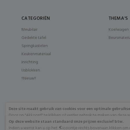
CATEGORIËN
THEMA'S
Meubilair
Koelwagen 
Gedekte tafel
Beursmateri
Springkastelen
Keukenmateriaal
Inrichting
IJsblokken
!!Nieuw!!
Deze site maakt gebruik van cookies voor een optimale gebruiks
Door op "Akkoord" te klikken of verder gebruik te maken van deze w
met het gebruik van deze cookies. Wens je meer info omtrent deze 
Op deze website staan standaard onze prijzen exclusief btw.
"Meer info".
Indien u wenst kan u op het
icoontje rechts bovenaan klikken om di