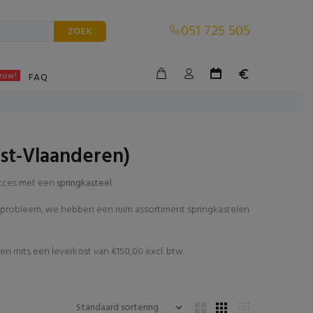
051 725 505
ZOEK
euw!
BLE
FAQ
st-Vlaanderen)
succes met een
springkasteel
.
en probleem, we hebben een ruim assortiment springkastelen
n mits een leverkost van €150,00 excl. btw.