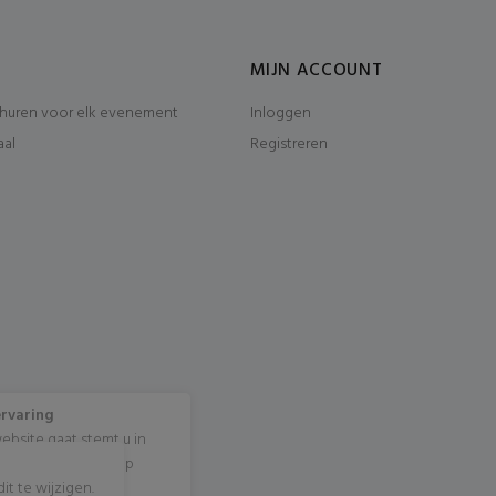
MIJN ACCOUNT
huren voor elk evenement
Inloggen
aal
Registreren
ervaring
ebsite gaat stemt u in
cookies? Klik dan op
t te wijzigen.