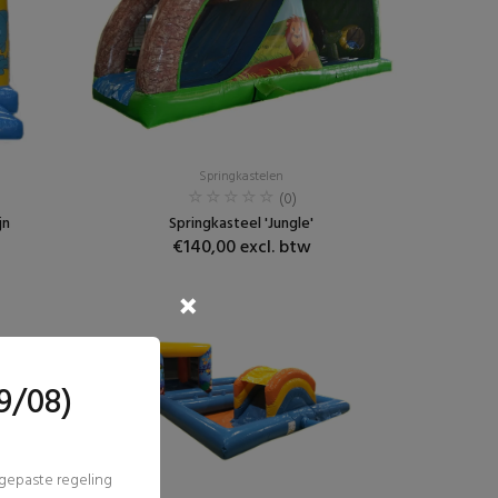
Springkastelen
(0)
jn
Springkasteel 'Jungle'
€140,00 excl. btw
9/08)
ngepaste regeling