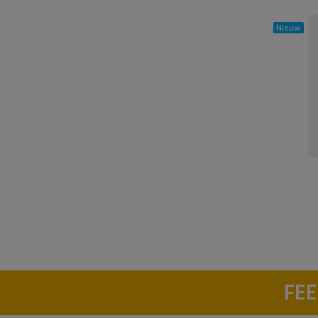
Nieuw
FEE