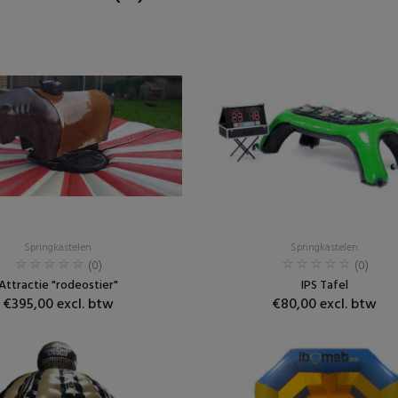
Springkastelen
Springkastelen
(0)
(0)
Attractie "rodeostier"
IPS Tafel
€395,00 excl. btw
€80,00 excl. btw