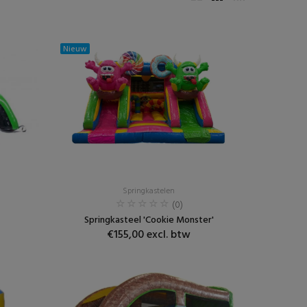
Nieuw
Springkastelen
(0)
Springkasteel 'Cookie Monster'
€155,00 excl. btw