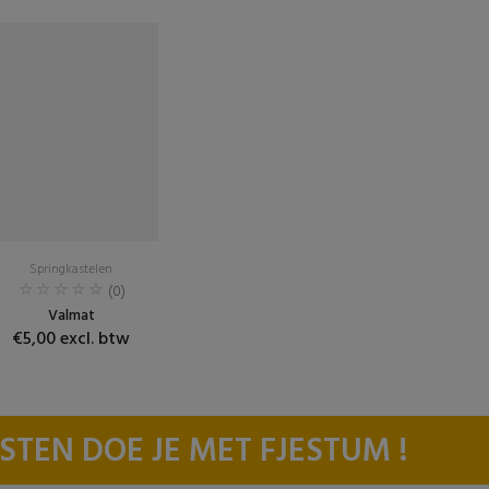
Springkastelen
(0)
Valmat
€5,00 excl. btw
STEN DOE JE MET FJESTUM !