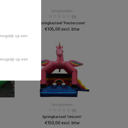
Springkastelen
(0)
n'
Springkasteel 'Peuterzone'
€105,00 excl. btw
 mogelijk op een
l mogelijk op een
Springkastelen
(0)
Springkasteel 'Unicorn'
€150,00 excl. btw