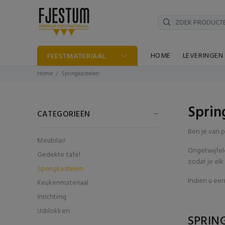
HOME
LEVERINGEN
FEESTMATERIAAL
Home
Springkastelen
Sprin
CATEGORIEËN
Ben je van p
Meubilair
Ongetwijfeld
Gedekte tafel
zodat je elk
Springkastelen
Indien u een
Keukenmateriaal
Inrichting
IJsblokken
SPRIN